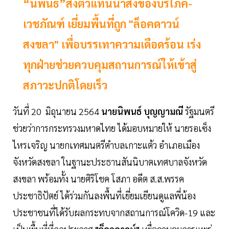
“นิพนธ์”ส่งตัวแทนนำสิ่งของบริโภค-
เวชภัณฑ์ เยี่ยมพื้นที่ถูก "ล็อคดาวน์
สงขลา" เพื่อบรรเทาความเดือดร้อน เร่ง
ทุกฝ่ายช่วยควบคุมสถานการณ์ให้เข้าสู่
สภาวะปกติโดยเร็ว
วันที่ 20 มิถุนายน 2564
นายนิพนธ์ บุญญามณี
รัฐมนตรี
ช่วยว่าการกระทรวงมหาดไทย ได้มอบหมายให้ นายรอเซ็ง
ไหรเจริญ นายกเทศมนตรีตำบลเกาะแต้ว อำเภอเมือง
จังหวัดสงขลา ในฐานะประธานสันนิบาตเทศบาลจังหวัด
สงขลา พร้อมทั้ง นายศิริโชค โสภา อดีต ส.ส.พรรค
ประชาธิปัตย์ ได้ร่วมกันลงพื้นที่เยี่ยมเยียนดูแลพี่น้อง
ประชาชนที่ได้รับผลกระทบจากสถานการณ์โควิด-19 และ