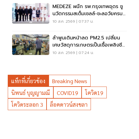
MEDEZE ผนึก รพ.กรุงเทพอุดร ชู
นวัตกรรมสเต็มเซลล์-ชะลอวัยครบ
วงจร
10 ส.ค. 2569 | 07:37 น.
ลำพูนเดินหน้าลด PM2.5 เปลี่ยน
เศษวัสดุการเกษตรเป็นเชื้อเพลิงชีว
มวล
10 ส.ค. 2569 | 07:24 น.
แท็กที่เกี่ยวข้อง
Breaking News
นิพนธ์ บุญญามณี
COVID19
โควิด19
โควิดระลอก 3
ล็อคดาวน์สงขลา