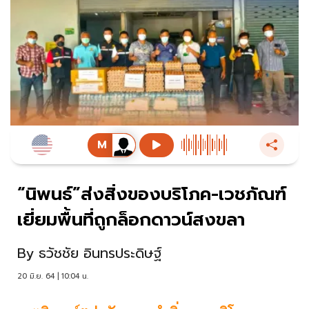
“นิพนธ์”ส่งสิ่งของบริโภค-เวชภัณฑ์
เยี่ยมพื้นที่ถูกล็อกดาวน์สงขลา
By
ธวัชชัย อินทรประดิษฐ์
20 มิ.ย. 64 | 10:04 น.