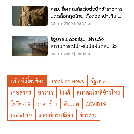
ครม. รื้อเกณฑ์แต่งตั้งบิ๊กข้าราชการ
ปลดล็อกทูตไทย ตั้งล่วงหน้าเกิน 2
เดือน
05 ส.ค. 2569 | 08:32 น.
รัฐบาลเปิดวอร์รูม เฝ้าระวัง
สถานการณ์น้ำ-รับมือฝนถล่ม ช่วย
เหลือปชช. 24 ชม.
05 ส.ค. 2569 | 06:45 น.
แท็กที่เกี่ยวข้อง
Breaking News
รัฐบาล
เกษตรกร
ชาวนา
โรงสี
สมาคมโรงสีข้าวไทย
โควิด-19
ราคาข้าว
อัปเดต
COVID19
Covid-19
ราคาข้าวเปลือก
ข้าวสาร