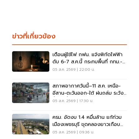
ข่าวที่เกี่ยวข้อง
เตือนผู้ใช้ไฟ กฟน. แจ้งพิกัดไฟฟ้า
ดับ 6-7 ส.ค.นี้ กระทบพื้นที่ กทม.-
นนทบุรี-สมุทรปราการ
05 ส.ค. 2569 | 22:00 น.
สภาพอากาศวันนี้–11 ส.ค. เหนือ-
อีสาน-ตะวันออก-ใต้ ฝนถล่ม ระวัง
น้ำป่า น้ำท่วมขัง
05 ส.ค. 2569 | 17:30 น.
ครม. อัดงบ 1.4 หมื่นล้าน แก้ท่วม
เมืองเพชรบุรี ขุดคลองยาวเกือบ
40 กม.
05 ส.ค. 2569 | 09:36 น.