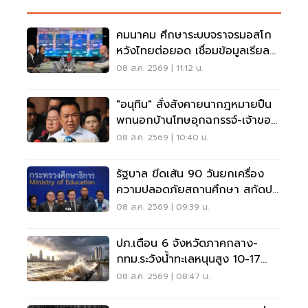
คมนาคม ศึกษาระบบจราจรมอสโก
หวังไทยต่อยอด เชื่อมข้อมูลเรียล
ไทม์ แก้รถติด
08 ส.ค. 2569 | 11:12 น.
"อนุทิน" สั่งสังคายนากฎหมายปืน
พกนอกบ้านโทษอุกฉกรรจ์-เจ้าของ
โดนหนัก
08 ส.ค. 2569 | 10:40 น.
รัฐบาล ขีดเส้น 90 วันยกเครื่อง
ความปลอดภัยสถานศึกษา สกัดปม
บูลลี่
08 ส.ค. 2569 | 09:39 น.
ปภ.เตือน 6 จังหวัดภาคกลาง-
กทม.ระวังน้ำทะเลหนุนสูง 10-17
ส.ค.69
08 ส.ค. 2569 | 08:47 น.