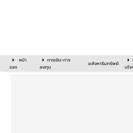
หน้า
การเงิน-การ
อสังหาริมทรัพย์
แรก
ลงทุน
นโย