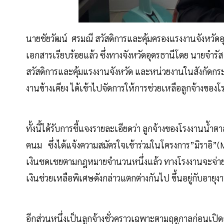
นายชัยวัฒน์ ศรมณี สวัสดิการและคุ้มครองแรงงานจังหวัดอ
เอกสารเรียบร้อยแล้ว ซึ่งทางจังหวัดอุดรธานีโดย นายจำรัส 
สวัสดิการและคุ้มแรงงานจังหวัด และหน่วยงานในสังกัดก
งานข้างเคียง ได้เข้าไปจัดการให้การช่วยเหลือลูกจ้างของ
ทั้งนี้ได้รับการชี้แจงรายละเอียดว่า ลูกจ้างของโรงงานน
คนม ซึ่งได้แจ้งความสมัครใจเข้าร่วมในโครงการ”มิราอิ”(
เงินชดเชยตามกฎหมายจำนวนหนึ่งแล้ว ทางโรงงานจะจ่ายเงิ
เงินช่วยเหลือพิเศษดังกล่าวแตกต่างกันไป ขึ้นอยู่กับอา
อีกส่วนหนึ่งเป็นลูกจ้างชั่วคราวเฉพาะตามฤดูกาลก่อนเปิด