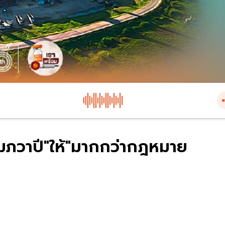
ุมภวาปี"ให้"มากกว่ากฎหมาย