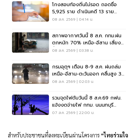
โกงสอบท้องถิ่นไม่รอด ถอดชื่อ
5,925 ราย ดำเนินคดี 13 ราย
ปปง.ไล่เส้นการเงิน
08 ส.ค. 2569 | 04:14 น.
สภาพอากาศวันนี้ 8 ส.ค. กทม.ฝน
ตกหนัก 70% เหนือ-อีสาน เสี่ยง
น้ำท่วมฉับพลัน
08 ส.ค. 2569 | 03:38 น.
กรมอุตุฯ เตือน 8-9 ส.ค. ฝนถล่ม
เหนือ-อีสาน-ตะวันออก คลื่นสูง 3
เมตร
08 ส.ค. 2569 | 02:03 น.
รวมจุดไฟดับวันนี้ 8 ส.ค.69 กฟน.
แจ้งงดจ่ายไฟ กทม. นนนทบุรี
สมุทรปราการ
07 ส.ค. 2569 | 22:00 น.
สำหรับประชาชนที่ลงทะเบียนผ่านโครงการ
“ไทยร่วมใจ