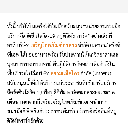
ทั้งนี้ บริษัทในเครือได้ร่วมมือสนับสนุน“หน่วยความร่วมมือ
บริการฉีดวัคซีนโควิด-19 ทรู ดิจิทัล พาร์ค” อย่างเต็มที่
อาทิ บริษัท
เจริญโภคภัณฑ์อาหาร
จำกัด (มหาชน)หรือซี
พีเอฟ ได้มอบอาหารพร้อมรับประทานให้แก่จิตอาสาและ
บุคลากรทางการแพทย์ ที่ปฏิบัติภารกิจอย่างเต็มกำลังใน
พื้นที่ รวมไปถึงบริษัท
สยามแม็คโคร
จำกัด (มหาชน)
สนับสนุนน้ำดื่มให้บริการแก่ประชาชนที่เข้ามารับบริการ
ฉีดวัคซีนโควิด-19 ที่ทรู ดิจิทัล พาร์คตลอด
ระยะเวลา 6
เดือน
นอกจากนี้เครือเจริญโภคภัณฑ์
แจกหน้ากาก
อนามัยซีพีฟรี
แก่ประชาชนที่มารับบริการฉีดวัคซีนที่ทรู
ดิจิทัลพาร์คอีกด้วย