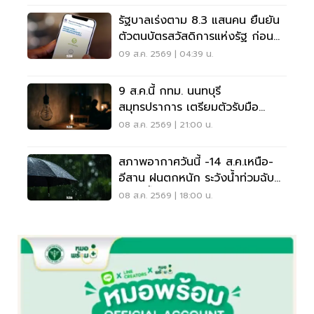
รัฐบาลเร่งตาม 8.3 แสนคน ยืนยัน
ตัวตนบัตรสวัสดิการแห่งรัฐ ก่อน
พลาดสิทธิ
09 ส.ค. 2569 | 04:39 น.
9 ส.ค.นี้ กทม. นนทบุรี
สมุทรปราการ เตรียมตัวรับมือ
'ไฟฟ้าดับ' หลายจุด
08 ส.ค. 2569 | 21:00 น.
สภาพอากาศวันนี้ -14 ส.ค.เหนือ-
อีสาน ฝนตกหนัก ระวังน้ำท่วมฉับ
พลัน น้ำป่าไหลหลาก
08 ส.ค. 2569 | 18:00 น.