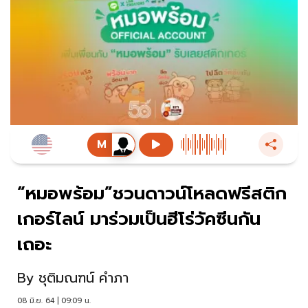
“หมอพร้อม”ชวนดาวน์โหลดฟรีสติก
เกอร์ไลน์ มาร่วมเป็นฮีโร่วัคซีนกัน
เถอะ
By
ชุติมณฑน์ คำภา
08 มิ.ย. 64 | 09:09 น.