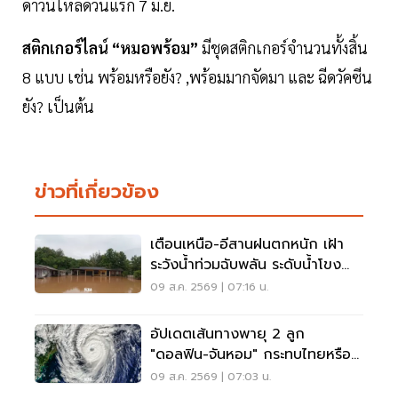
ดาวน์โหลดวันแรก 7 มิ.ย.
สติกเกอร์ไลน์ “หมอพร้อม”
มีชุดสติกเกอร์จำนวนทั้งสิ้น
8 แบบ เช่น พร้อมหรือยัง? ,พร้อมมากจัดมา และ ฉีดวัคซีน
ยัง? เป็นต้น
ข่าวที่เกี่ยวข้อง
เตือนเหนือ-อีสานฝนตกหนัก เฝ้า
ระวังน้ำท่วมฉับพลัน ระดับน้ำโขง
เพิ่มสูง
09 ส.ค. 2569 | 07:16 น.
อัปเดตเส้นทางพายุ 2 ลูก
"ดอลฟิน-จันหอม" กระทบไทยหรือ
ไม่ เช็กเลย
09 ส.ค. 2569 | 07:03 น.