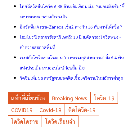
ไทยฉีดวัคซีนโควิด 6.88 ล้านเข็มเดือน มิ.ย."หมอเฉลิมชัย" ชี้
ระบาดระลอกสามยังทรงตัว
ฉีดวัคซีน Astra-Zaneca เข็ม2 ห่างกัน 16 สัปดาห์ได้หรือ ?
โฮมโปร ปิดสาขารัชดาภิเษกถึง10 มิ.ย.คัดกรองโควิดพนง.-
ทำความสะอาดพื้นที่
เร่งสกัดโควิดลามโรงงาน "กระทรวงอุตสาหกรรม" สั่ง 6.4 พัน
แห่งประเมินผ่านออนไลน์ก่อนสิ้น มิ.ย.
วัคซีนเห็นผล สหรัฐพบยอดติดเชื้อโควิดรายใหม่อัตราต่ำสุด
แท็กที่เกี่ยวข้อง
Breaking News
โควิด-19
COVID19
Covid-19
ติดโควิด-19
โควิดโคราช
โควิดเรือนจำ