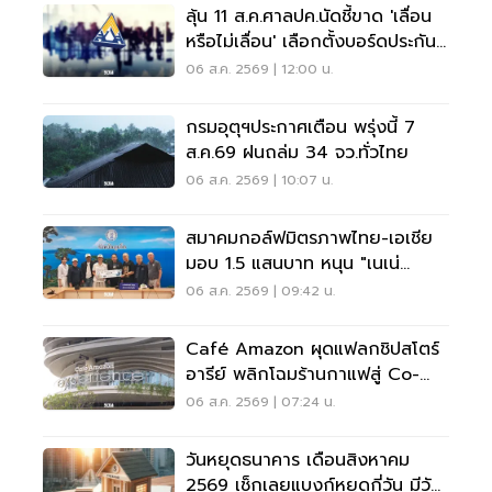
ลุ้น 11 ส.ค.ศาลปค.นัดชี้ขาด 'เลื่อน
หรือไม่เลื่อน' เลือกตั้งบอร์ดประกัน
สังคม
06 ส.ค. 2569 | 12:00 น.
กรมอุตุฯประกาศเตือน พรุ่งนี้ 7
ส.ค.69 ฝนถล่ม 34 จว.ทั่วไทย
06 ส.ค. 2569 | 10:07 น.
สมาคมกอล์ฟมิตรภาพไทย-เอเชีย
มอบ 1.5 แสนบาท หนุน "เนเน่
รอยัล" ลุยเวทีที่สหรัฐ
06 ส.ค. 2569 | 09:42 น.
Café Amazon ผุดแฟลกชิปสโตร์
อารีย์ พลิกโฉมร้านกาแฟสู่ Co-
Working Space ครบวงจร
06 ส.ค. 2569 | 07:24 น.
วันหยุดธนาคาร เดือนสิงหาคม
2569 เช็กเลยแบงก์หยุดกี่วัน มีวัน