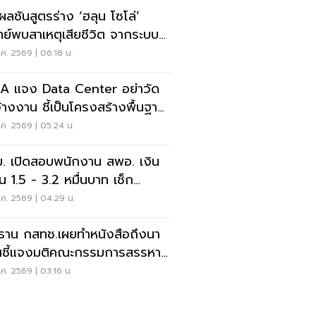
ดผลชันสูตรร่าง ‘ฮลุน โซโล่’
ย์พบสาเหตุเสียชีวิต จากระบบ
ใจล้มเหลว
ค. 2569 | 06:18 น.
 แจง Data Center อย่าวัด
จ้างงาน ชี้เป็นโครงสร้างพื้นฐาน
ษฐกิจดิจิทัล
ค. 2569 | 05:24 น.
. เปิดสอบพนักงาน สพอ. เงิน
อน 1.5 - 3.2 หมื่นบาท เช็ก
อนไข-วิธีสมัครที่นี่
ค. 2569 | 04:29 น.
ธาน กสทช.เผยทำหนังสือถึงนา
ชี้แจงมติคณะกรรมการสรรหา
มการ กสทช.
ค. 2569 | 03:16 น.