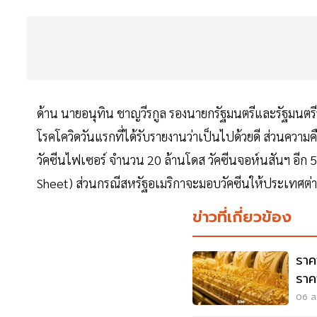
ด้าน นายอนุทิน ชาญวีรกูล รองนายกรัฐมนตรีและรัฐมนตรีว
โรคโควิดวันแรกที่ได้รับรายงานว่าเป็นไปด้วยดี ส่วนความคื
วัคซีนไฟเซอร์ จำนวน 20 ล้านโดส วัคซีนจอห์นสันฯ อีก 5
Sheet) ส่วนกรณีสหรัฐอเมริกาจะมอบวัคซีนให้ประเทศต่างๆ
ข่าวที่เกี่ยวข้อง
ราค
ราคา
06 ส.