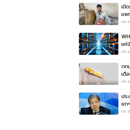
เปิ
แพท
หัว
06 ส.
WHA
แค่
เศร
06 ส.
กทม
เดื
เงื่
06 ส.
ประ
ยกฯ
กรร
06 ส.