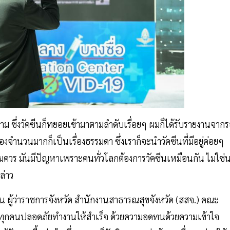
ม ซึ่งวัคซีนก็ทยอยเข้ามาตามลำดับเรื่อยๆ ผมก็ได้รับรายงานจาก
จำนวนมากก็เป็นเรื่องธรรมดา ซึ่งเราก็จะนำวัคซีนที่มีอยู่ค่อยๆ
สมควร มันมีปัญหาเพราะคนทั่วโลกต้องการวัคซีนเหมือนกัน ไม่ใช่
ล่าว
างาน ผู้ว่าราชการจังหวัด สำนักงานสาธารณสุขจังหวัด (สสจ.) คณะ
้ทุกคนปลอดภัยทำงานให้สำเร็จ ด้วยความอดทนด้วยความเข้าใจ