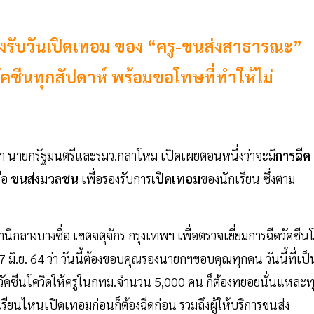
องรับวันเปิดเทอม ของ “ครู-ขนส่งสาธารณะ”
ัคซีนทุกสัปดาห์ พร้อมขอโทษที่ทำให้ไม่
์โอชา นายกรัฐมนตรีและรมว.กลาโหม เปิดเผยตอนหนึ่งว่าจะมี
การฉีด
ือ
ขนส่งมวลชน
เพื่อรองรับการ
เปิดเทอม
ของนักเรียน ซึ่งตาม
านีกลางบางซื่อ เขตจตุจักร กรุงเทพฯ เพื่อตรวจเยี่ยมการฉีดวัคซีน
่ 7 มิ.ย. 64 ว่า วันนี้ต้องขอบคุณรองนายกฯขอบคุณทุกคน วันนี้ที่เป็
้ฉีดวัคซีนโควิดให้ครูในกทม.จำนวน 5,000 คน ก็ต้องทยอยนั่นแหละท
เรียนไหนเปิดเทอมก่อนก็ต้องฉีดก่อน รวมถึงผู้ให้บริการขนส่ง