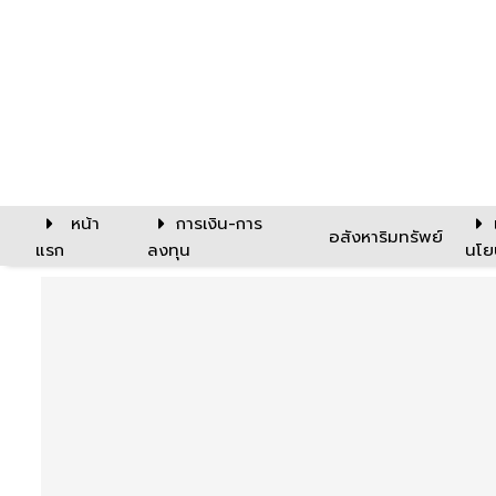
หน้า
การเงิน-การ
อสังหาริมทรัพย์
แรก
ลงทุน
นโย