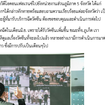
โอคอนเฟอเรนซ์ไปยังหน่วยงานส่วนภูมิภาค 5 จังหวัด ได้แก่
ยกฯได้กล่าวทักทายพร้อมสอบถามความเรียบร้อยแต่ละจังหวัดว่า เป
่ และผู้ที่มารับบริการฉีดวัคซีน ต้องขอขอบคุณและดำเนินการต่อไป
์ทฉีดในเดือนมิ.ย. เพราะได้รับวัคซีนเพิ่มขึ้น ขณะที่จ.ภูเก็ต เรา
ห้ดูแลเรื่องวัคซีนที่จะลงไปแล้ว หลายอย่างเรามีการดำเนินการมาต
ยาว ซึ่งมีการปรับเป็นเดือนๆไป