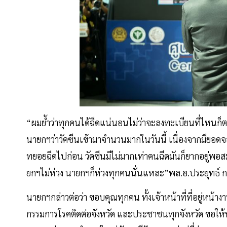
“ผมย้ำว่าทุกคนได้ฉีดแน่นอนไม่ว่าจะลงทะเบียนที่ไหนก็ตา
นายกฯว่าวัคซีนเข้ามาจำนวนมากในวันนี้ เนื่องจากมียอดจอง
ทยอยฉีดไปก่อน วัคซีนมีไม่มากเท่าคนฉีดมันก็ยากอยู่พอ
ยกฯไม่ห่วง นายกฯก็ห่วงทุกคนนั่นแหละ”พล.อ.ประยุทธ์ ก
นายกฯกล่าวต่อว่า ขอบคุณทุกคน ทั้งเจ้าหน้าที่ที่อยู่หน้
กรรมการโรคติดต่อจังหวัด และประชาชนทุกจังหวัด ขอให