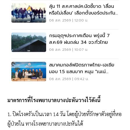
ลุ้น 11 ส.ค.ศาลปค.นัดชี้ขาด 'เลื่อน
หรือไม่เลื่อน' เลือกตั้งบอร์ดประกัน
สังคม
06 ส.ค. 2569 | 12:00 น.
กรมอุตุฯประกาศเตือน พรุ่งนี้ 7
ส.ค.69 ฝนถล่ม 34 จว.ทั่วไทย
06 ส.ค. 2569 | 10:07 น.
สมาคมกอล์ฟมิตรภาพไทย-เอเชีย
มอบ 1.5 แสนบาท หนุน "เนเน่
รอยัล" ลุยเวทีที่สหรัฐ
06 ส.ค. 2569 | 09:42 น.
มาตรการที่โรงพยาบาลบางปะหันวางไว้ดังนี้
1. ปิดโรงครัวเป็นเวลา 14 วัน โดยผู้ป่วยที่รักษาตัวอยู่ที่หอ
ผู้ป่วยใน ทางโรงพยาบาลบางปะหันได้