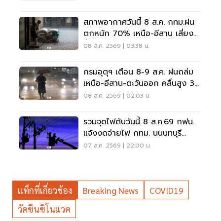
สภาพอากาศวันนี้ 8 ส.ค. กทม.ฝน
ตกหนัก 70% เหนือ-อีสาน เสี่ยง
น้ำท่วมฉับพลัน
08 ส.ค. 2569 | 03:38 น.
กรมอุตุฯ เตือน 8-9 ส.ค. ฝนถล่ม
เหนือ-อีสาน-ตะวันออก คลื่นสูง 3
เมตร
08 ส.ค. 2569 | 02:03 น.
รวมจุดไฟดับวันนี้ 8 ส.ค.69 กฟน.
แจ้งงดจ่ายไฟ กทม. นนนทบุรี
สมุทรปราการ
07 ส.ค. 2569 | 22:00 น.
แท็กที่เกี่ยวข้อง
Breaking News
COVID19
วัคซีนซิโนแวค