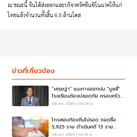
ณ ขณะนี้ จีนได้ส่งออกและบริจาควัคซีนซิโนแวคให้แก่
ไทยแล้วจำนวนทั้งสิ้น 6.5 ล้านโดส
ข่าวที่เกี่ยวข้อง
“เศรษฐา” แนะทางออกปม "บูลลี่"
โรงเรียนต้องปลอดภัย ครอบครัว
ต้องรับฟัง
08 ส.ค. 2569 | 04:28 น.
โกงสอบท้องถิ่นไม่รอด ถอดชื่อ
5,925 ราย ดำเนินคดี 13 ราย
ปปง.ไล่เส้นการเงิน
08 ส.ค. 2569 | 04:14 น.