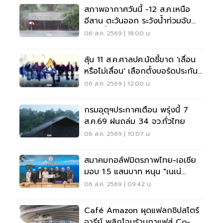
สภาพอากาศวันนี้ -12 ส.ค.เหนือ
อีสาน ตะวันออก ระวังน้ำท่วมฉับ
พลัน น้ำป่าไหลหลาก
06 ส.ค. 2569 | 18:00 น.
ลุ้น 11 ส.ค.ศาลปค.นัดชี้ขาด 'เลื่อน
หรือไม่เลื่อน' เลือกตั้งบอร์ดประกัน
สังคม
06 ส.ค. 2569 | 12:00 น.
กรมอุตุฯประกาศเตือน พรุ่งนี้ 7
ส.ค.69 ฝนถล่ม 34 จว.ทั่วไทย
06 ส.ค. 2569 | 10:07 น.
สมาคมกอล์ฟมิตรภาพไทย-เอเชีย
มอบ 1.5 แสนบาท หนุน "เนเน่
รอยัล" ลุยเวทีที่สหรัฐ
06 ส.ค. 2569 | 09:42 น.
Café Amazon ผุดแฟลกชิปสโตร์
อารีย์ พลิกโฉมร้านกาแฟสู่ Co-