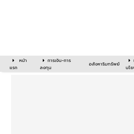
หน้า
การเงิน-การ
อสังหาริมทรัพย์
แรก
ลงทุน
นโย