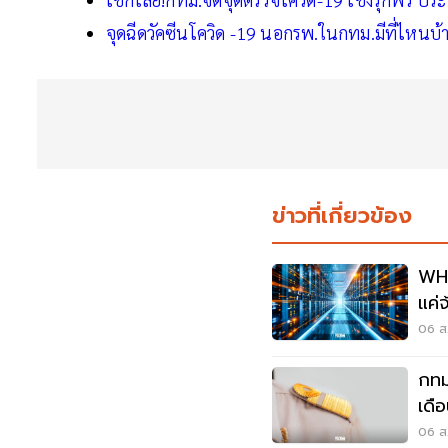
จุดฉีดวัคซีนโควิด -19 นอกรพ.ในกทม.มีที่ไหนบ้า
ข่าวที่เกี่ยวข้อง
WHA
แค่
เศร
06 ส.
กทม
เดื
เงื่
06 ส.