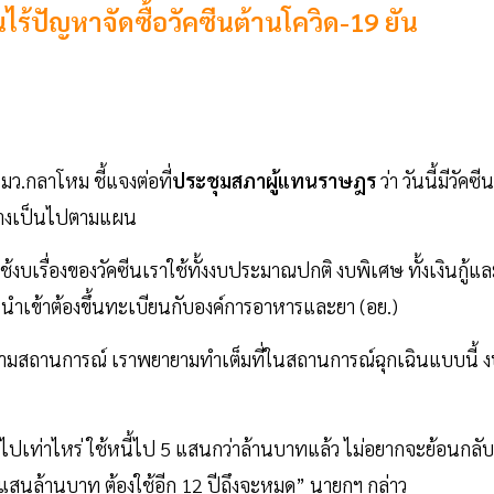
ไร้ปัญหาจัดซื้อวัคซีนต้านโควิด-19 ยัน
ว.กลาโหม ชี้แจงต่อที่
ประชุมสภาผู้แทนราษฎร
ว่า วันนี้มีวัคซี
กอย่างเป็นไปตามแผน
ช้งบเรื่องของวัคซีนเราใช้ทั้งงบประมาณปกติ งบพิเศษ ทั้งเงินกู้แล
การนำเข้าต้องขึ้นทะเบียนกับองค์การอาหารและยา (อย.)
ปตามสถานการณ์ เราพยายามทำเต็มที่ในสถานการณ์ฉุกเฉินแบบนี้ 
วไปเท่าไหร่ ใช้หนี้ไป 5 แสนกว่าล้านบาทแล้ว ไม่อยากจะย้อนกลับ
 แสนล้านบาท ต้องใช้อีก 12 ปีถึงจะหมด” นายกฯ กล่าว