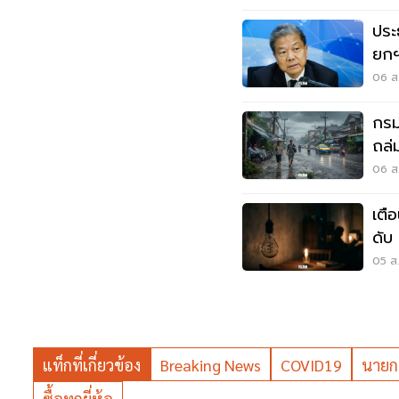
ประ
ยกฯ
กรร
06 ส.
กรม
ถล่ม
เสี่
06 ส.
เตื
ดับ
นนท
05 ส.
แท็กที่เกี่ยวข้อง
Breaking News
COVID19
นายกป
ซื้อทุกยี่ห้อ