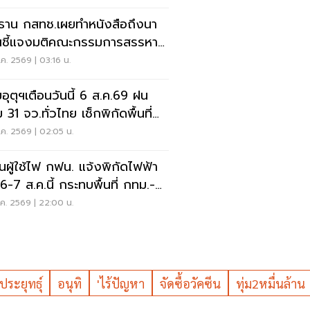
ธาน กสทช.เผยทำหนังสือถึงนา
ชี้แจงมติคณะกรรมการสรรหา
มการ กสทช.
ค. 2569 | 03:16 น.
อุตุฯเตือนวันนี้ 6 ส.ค.69 ฝน
 31 จว.ทั่วไทย เช็กพิกัดพื้นที่
ยงด่วน
ค. 2569 | 02:05 น.
อนผู้ใช้ไฟ กฟน. แจ้งพิกัดไฟฟ้า
 6-7 ส.ค.นี้ กระทบพื้นที่ กทม.-
บุรี-สมุทรปราการ
ค. 2569 | 22:00 น.
ระยุทธุ์
อนุทิ
'ไร้ปัญหา
จัดซื้อวัคซีน
ทุ่ม2หมื่นล้าน