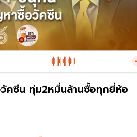
คซีน ทุ่ม2หมื่นล้านซื้อทุกยี่ห้อ