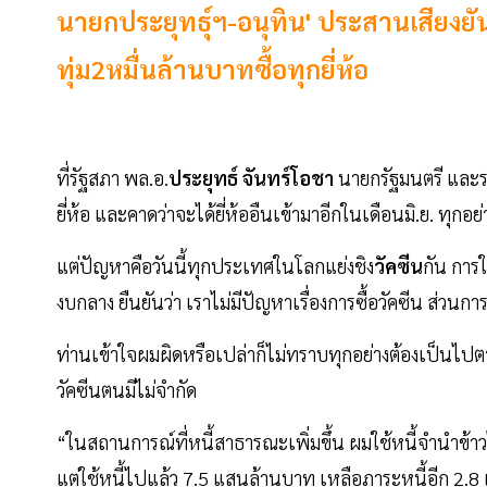
นายกประยุทธุ์ฯ-อนุทิน' ประสานเสียงยัน
ทุ่ม2หมื่นล้านบาทซื้อทุกยี่ห้อ
ที่รัฐสภา พล.อ.
ประยุทธ์
จันทร์โอชา
นายกรัฐมนตรี และรม
ยี่ห้อ และคาดว่าจะได้ยี่ห้ออืนเข้ามาอีกในเดือนมิ.ย. ทุ
แต่ปัญหาคือวันนี้ทุกประเทศในโลกแย่งชิง
วัคซีน
กัน การใ
งบกลาง ยืนยันว่า เราไม่มีปัญหาเรื่องการซื้อวัคซีน ส่วน
ท่านเข้าใจผมผิดหรือเปล่าก็ไม่ทราบทุกอย่างต้องเป็นไ
วัคซีนตนมีไม่จำกัด
“ในสถานการณ์ที่หนี้สาธารณะเพิ่มขึ้น ผมใช้หนี้จำนำข้า
แต่ใช้หนี้ไปแล้ว 7.5 แสนล้านบาท เหลือภาระหนี้อีก 2.8