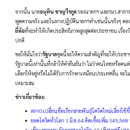
จากนั้น นาย
อนุทิน
ชาญวีรกูล
รองนายกฯ และรมว.สาธารณสุข
พูดความจริง และในทางปฏิบัตินายกฯทำเช่นนั้นจริงๆ ตอนน
ยี่ห้อ
ที่จะทำให้เกิดประสิทธิภาพสูงสุดต่อประชาชน เรื่องว
ปกติ
ขอให้มั่นใจว่า
รัฐบาล
ชุดนี้จะให้ความสำคัญที่จะให้ประชา
รัฐบาลนี้เท่านั้นที่กล้าให้คำยืนยันว่า ไม่ว่าคนไทยหรือค
เลือกให้อยู่หรือไม่ได้รับการรักษาเหมือนประเทศอื่น จะไม่ม
เหมาะสม
ข่าวเกี่ยวข้อง:
WHOเปลี่ยนชื่อเรียกสายพันธุ์โควิดใหม่เลี่ยงใช้
ยอดโควิดทั่วโลก 1 มิ.ย.64 ติดเชื้อเพิ่ม 345,568 
เช็กเลย!กทม.จัดจุดตรวจโควิด-19 เชิงรุกฟรี ประ