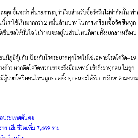
 ชี้แจงว่า ที่นายกฯระบุว่ามีงบสำหรับซื้อวัควีนไม่จำกัดนั้น ท่า
ี้เราใช้เงินมากกว่า 2 หมื่นล้านบาท ใน
การเตรียมซื้อวัคซีนทุก
ัคซีนขอให้มั่นใจ ไม่ว่างบจะอยู่ในส่วนไหนก็ตามทั้งงบกลางหรืองบ
ชนมีภูมิคุ้มกัน ป้องกันโรคระบาดทุกโรคไม่ใช่เฉพาะโรคโควิด–19
นต่างด้าว หากติดโควิดพวกเขาจะถึงมือแพทย์ เข้าถึงยาทุกคน ไม่ถูก
ีผู้ป่วย
โควิด
คนไหนถูกทอดทิ้ง ทุกคนจะได้รับการรักษาตามควา
ชื่อประเทศต้นตอ
ราย เสียชีวิตเพิ่ม 7,469 ราย
จำเดือนมิ.ย