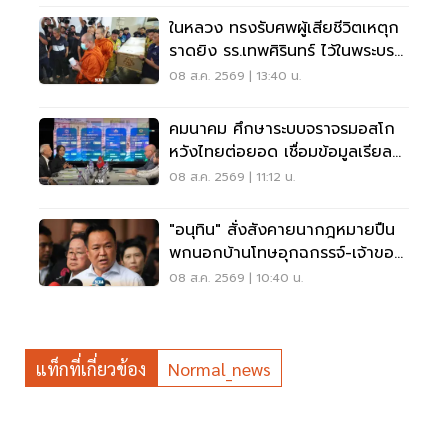
ในหลวง ทรงรับศพผู้เสียชีวิตเหตุก
ราดยิง รร.เทพศิรินทร์ ไว้ในพระบรม
ราชานุเคราะห์
08 ส.ค. 2569 | 13:40 น.
คมนาคม ศึกษาระบบจราจรมอสโก
หวังไทยต่อยอด เชื่อมข้อมูลเรียล
ไทม์ แก้รถติด
08 ส.ค. 2569 | 11:12 น.
"อนุทิน" สั่งสังคายนากฎหมายปืน
พกนอกบ้านโทษอุกฉกรรจ์-เจ้าของ
โดนหนัก
08 ส.ค. 2569 | 10:40 น.
แท็กที่เกี่ยวข้อง
Normal_news