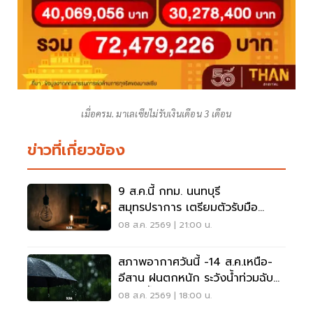
เมื่อครม. มาเลเซียไม่รับเงินเดือน 3 เดือน
ข่าวที่เกี่ยวข้อง
9 ส.ค.นี้ กทม. นนทบุรี
สมุทรปราการ เตรียมตัวรับมือ
'ไฟฟ้าดับ' หลายจุด
08 ส.ค. 2569 | 21:00 น.
สภาพอากาศวันนี้ -14 ส.ค.เหนือ-
อีสาน ฝนตกหนัก ระวังน้ำท่วมฉับ
พลัน น้ำป่าไหลหลาก
08 ส.ค. 2569 | 18:00 น.