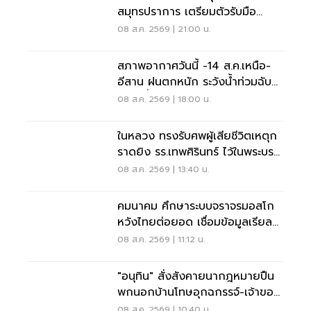
สมุทรปราการ เตรียมตัวรับมือ
'ไฟฟ้าดับ' หลายจุด
08 ส.ค. 2569 | 21:00 น.
สภาพอากาศวันนี้ -14 ส.ค.เหนือ-
อีสาน ฝนตกหนัก ระวังน้ำท่วมฉับ
พลัน น้ำป่าไหลหลาก
08 ส.ค. 2569 | 18:00 น.
ในหลวง ทรงรับศพผู้เสียชีวิตเหตุก
ราดยิง รร.เทพศิรินทร์ ไว้ในพระบรม
ราชานุเคราะห์
08 ส.ค. 2569 | 13:40 น.
คมนาคม ศึกษาระบบจราจรมอสโก
หวังไทยต่อยอด เชื่อมข้อมูลเรียล
ไทม์ แก้รถติด
08 ส.ค. 2569 | 11:12 น.
"อนุทิน" สั่งสังคายนากฎหมายปืน
พกนอกบ้านโทษอุกฉกรรจ์-เจ้าของ
โดนหนัก
08 ส.ค. 2569 | 10:40 น.