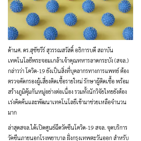
ด้านศ. ดร.สุชัชวีร์ สุวรรณสวัสดิ์ อธิการบดี สถาบัน
เทคโนโลยีพระจอมเกล้าเจ้าคุณทหารลาดกระบัง (สจล.)
กล่าวว่า โควิด-19 ยังเป็นสิ่งที่บุคลากรทางการแพทย์ ต้อง
ตรวจคัดกรองผู้เสี่ยงติดเชื้อรายใหม่ รักษาผู้ติดเชื้อ พร้อม
สร้างภูมิคุ้มกันหมู่อย่างต่อเนื่อง รวมทั้งนักวิจัยไทยยังต้อง
เร่งคิดค้นและพัฒนาเทคโนโลยีเข้ามาช่วยเหลือจำนวน
มาก
ล่าสุดสจล.ได้เปิดศูนย์ฉีดวัคซีนโควิด-19 สจล. จุดบริการ
วัคซีนภายนอกโรงพยาบาล ฝั่งกรุงเทพตะวันออก สำหรับ