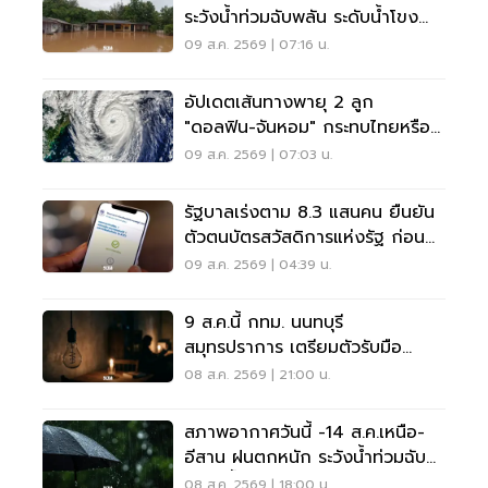
ระวังน้ำท่วมฉับพลัน ระดับน้ำโขง
เพิ่มสูง
09 ส.ค. 2569 | 07:16 น.
อัปเดตเส้นทางพายุ 2 ลูก
"ดอลฟิน-จันหอม" กระทบไทยหรือ
ไม่ เช็กเลย
09 ส.ค. 2569 | 07:03 น.
รัฐบาลเร่งตาม 8.3 แสนคน ยืนยัน
ตัวตนบัตรสวัสดิการแห่งรัฐ ก่อน
พลาดสิทธิ
09 ส.ค. 2569 | 04:39 น.
9 ส.ค.นี้ กทม. นนทบุรี
สมุทรปราการ เตรียมตัวรับมือ
'ไฟฟ้าดับ' หลายจุด
08 ส.ค. 2569 | 21:00 น.
สภาพอากาศวันนี้ -14 ส.ค.เหนือ-
อีสาน ฝนตกหนัก ระวังน้ำท่วมฉับ
พลัน น้ำป่าไหลหลาก
08 ส.ค. 2569 | 18:00 น.