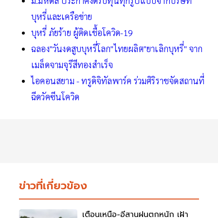
ม.มหิดล ประกาศงดรับทุนทุกรูปแบบจากบริษัท
บุหรี่และเครือข่าย
บุหรี่ ภัยร้าย ผู้ติดเชื้อโควิด-19
ฉลอง"วันงดสูบบุหรี่โลก"ไทยผลิต"ยาเลิกบุหรี่" จาก
เมล็ดจามจุรีสีทองสำเร็จ
ไอคอนสยาม - ทรูดิจิทัลพาร์ค ร่วมศิริราชจัดสถานที่
ฉีดวัคซีนโควิด
ข่าวที่เกี่ยวข้อง
เตือนเหนือ-อีสานฝนตกหนัก เฝ้า