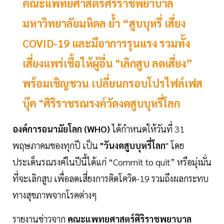
คณะแพทยศาสตร์ศิริราชพยาบาล
มหาวิทยาลัยมหิดล ย้ำ “สูบบุหรี่ เสี่ยง
COVID-19 และมีอาการรุนแรง รวมทั้ง
เสี่ยงแพร่เชื้อให้ผู้อื่น "เลิกสูบ ลดเสี่ยง”
พร้อมเชิญชวน เปลี่ยนกรอบโปรไฟล์เฟส
บุ๊ค "ศิริราชรณรงค์วัดงดสูบบุหรี่โลก
องค์การอนามัยโลก (WHO)
ได้กำหนดให้วันที่ 31
พฤษภาคมของทุกปี เป็น
"วันงดสูบบุหรี่โลก
" โดย
ประเด็นรณรงค์ในปีนี้ได้แก่ “Commit to quit” หรือมุ่งมั่น
ที่จะเลิกสูบ เพื่อลดเสี่ยงการติดโควิด-19 รวมถึงผลกระทบ
ทางสุขภาพจากโรคต่างๆ
รายงานข่าวจาก
คณะแพทยศาสตร์ศิริราชพยาบาล