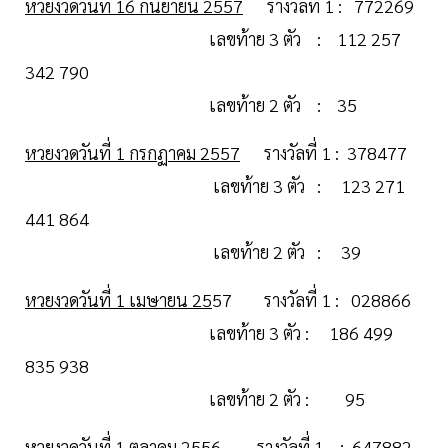
หวยงวดวันที่ 16 กันยายน 2557
รางวัลที่ 1 : 772269
เลขท้าย 3 ตัว : 112 257
342 790
เลขท้าย 2 ตัว : 35
หวยงวดวันที่ 1 กรกฏาคม 2557
รางวัลที่ 1 : 378477
เลขท้าย 3 ตัว : 123 271
441 864
เลขท้าย 2 ตัว : 39
หวยงวดวันที่ 1 เมษายน 25
57 รางวัลที่ 1 : 028866
เลขท้าย 3 ตัว : 186 499
835 938
เลขท้าย 2 ตัว : 95
หวยงวดวันที่ 1 ตุลาคม 2556
รางวัลที่ 1 : 647882