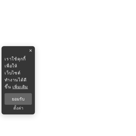
×
เราใช้คุกกี้
เพื่อให้
เว็บไซต์
ทำงานได้ดี
ขึ้น
เพิ่มเติม
ยอมรับ
ตั้งค่า