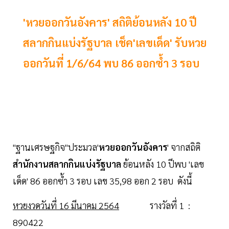
'หวยออกวันอังคาร' สถิติย้อนหลัง 10 ปี
สลากกินแบ่งรัฐบาล เช็ค'เลขเด็ด' รับหวย
ออกวันที่ 1/6/64 พบ 86 ออกซ้ำ 3 รอบ
"ฐานเศรษฐกิจ"ประมวล'
หวยออกวันอังคาร
' จากสถิติ
สำนักงานสลากกินแบ่งรัฐบาล
ย้อนหลัง 10 ปีพบ 'เลข
เด็ด' 86 ออกซ้ำ 3 รอบ เลข 35,98 ออก 2 รอบ ดังนี้
หวยงวดวันที่ 16 มีนาคม 2564
รางวัลที่ 1 :
890422