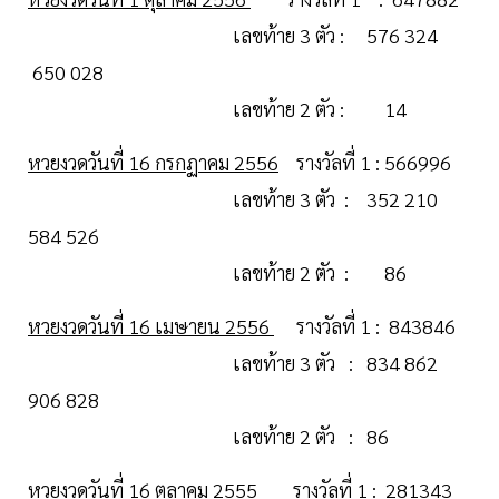
เลขท้าย 3 ตัว : 576 324
650 028
เลขท้าย 2 ตัว : 14
หวยงวดวันที่ 16 กรกฏาคม 2556
รางวัลที่ 1 : 566996
เลขท้าย 3 ตัว : 352 210
584 526
เลขท้าย 2 ตัว : 86
หวยงวดวันที่ 16 เมษายน 2556
รางวัลที่ 1 : 843846
เลขท้าย 3 ตัว : 834 862
906 828
เลขท้าย 2 ตัว : 86
หวยงวดวันที่ 16 ตุลาคม 2555
รางวัลที่ 1 : 281343