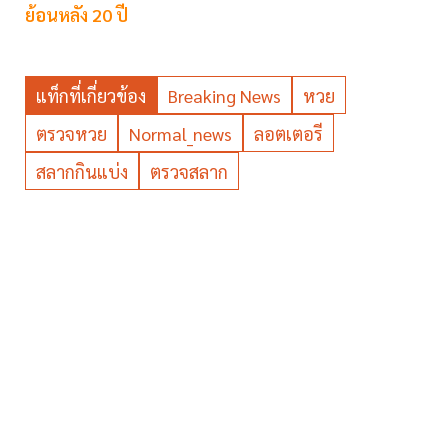
ย้อนหลัง 20 ปี
แท็กที่เกี่ยวข้อง
Breaking News
หวย
ตรวจหวย
Normal_news
ลอตเตอรี
สลากกินแบ่ง
ตรวจสลาก