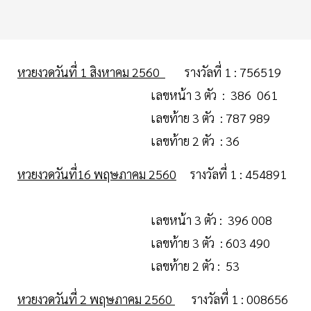
หวยงวดวันที่ 1 สิงหาคม 2560
รางวัลที่ 1 : 756519
เลขหน้า 3 ตัว : 386 061
เลขท้าย 3 ตัว : 787 989
เลขท้าย 2 ตัว : 36
หวยงวดวันที่16 พฤษภาคม 2560
รางวัลที่ 1 : 454891
เลขหน้า 3 ตัว : 396 008
เลขท้าย 3 ตัว : 603 490
เลขท้าย 2 ตัว : 53
หวยงวดวันที่ 2 พฤษภาคม 2560
รางวัลที่ 1 : 008656