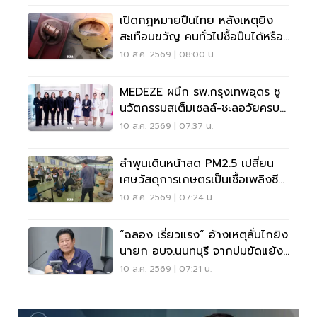
เปิดกฎหมายปืนไทย หลังเหตุยิง
สะเทือนขวัญ คนทั่วไปซื้อปืนได้หรือ
ไม่?
10 ส.ค. 2569 | 08:00 น.
MEDEZE ผนึก รพ.กรุงเทพอุดร ชู
นวัตกรรมสเต็มเซลล์-ชะลอวัยครบ
วงจร
10 ส.ค. 2569 | 07:37 น.
ลำพูนเดินหน้าลด PM2.5 เปลี่ยน
เศษวัสดุการเกษตรเป็นเชื้อเพลิงชีว
มวล
10 ส.ค. 2569 | 07:24 น.
“ฉลอง เรี่ยวแรง“ อ้างเหตุลั่นไกยิง
นายก อบจ.นนทบุรี จากปมขัดแย้ง
เรื่องเงิน
10 ส.ค. 2569 | 07:21 น.