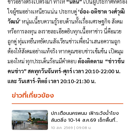
ข่าวอย่างตรงไปตรงมา ทำให้
“นลิน”
เป็นผู้ประกาศที่ครอง
ใจผู้ชมอย่างเหนียวแน่น ประกบคู่
‘อ๋อง-อติชาต วงศ์วุฒิ
วัฒน์’
หนุ่มเนี้ยบความรู้รอบด้านทั้งเรื่องเศรษฐกิจ สังคม
หรือการลงทุน ลงรายละเอียดยิบทุกเนื้อหาข่าว นี่คือมวย
ถูกคู่ ทุ่มเทยืนหยัดบนสังเวียนข่าวเพื่อนำเสนอความถูก
ต้องให้สังคมอย่างแท้จริง หากคุณชอบข่าวเข้มข้น เปิดมุม
มองใหม่ ทุกประเด็นร้อนมีคำตอบ
ต้องติดตาม “ข่าวข้น
คนข่าว” สดทุกวันจันทร์-ศุกร์ เวลา 20:10-22:00 น.
และ วันเสาร์-ทิตย์ เวลา 20:10-21:30 น.
ข่าวที่เกี่ยวข้อง
ปภ.เตือนนครพนม เฝ้าระวังน้ำโขง
ล้นตลิ่ง 10-14 ส.ค.69 เช็กพื้นที่
เสี่ยงด่วน
10 ส.ค. 2569 | 09:08 น.