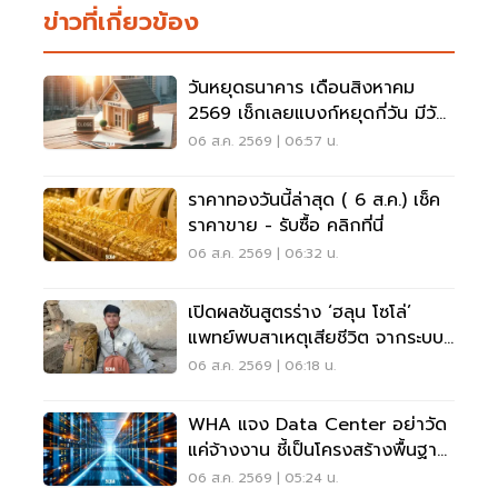
ข่าวที่เกี่ยวข้อง
วันหยุดธนาคาร เดือนสิงหาคม
2569 เช็กเลยแบงก์หยุดกี่วัน มีวัน
หยุดยาวไหม
06 ส.ค. 2569 | 06:57 น.
ราคาทองวันนี้ล่าสุด ( 6 ส.ค.) เช็ค
ราคาขาย - รับซื้อ คลิกที่นี่
06 ส.ค. 2569 | 06:32 น.
เปิดผลชันสูตรร่าง ‘ฮลุน โซโล่’
แพทย์พบสาเหตุเสียชีวิต จากระบบ
หัวใจล้มเหลว
06 ส.ค. 2569 | 06:18 น.
WHA แจง Data Center อย่าวัด
แค่จ้างงาน ชี้เป็นโครงสร้างพื้นฐาน
เศรษฐกิจดิจิทัล
06 ส.ค. 2569 | 05:24 น.