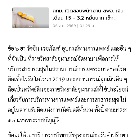
กทม. เปิดสอบพนักงาน สพอ. เงิน
เดือน 1.5 - 3.2 หมื่นบาท เช็ก
เงื่อนไข-วิธีสมัครที่นี่
06 ส.ค. 2569 | 04:29 น.
ข้อ ๖ ยา วัคซีน เวชภัณฑ์ อุปกรณ์ทางการแพทย์ และอื่น ๆ
ที่จําเป็น ที่ราชวิทยาลัยจุฬาภรณ์จัดหามาเพื่อการให้
บริการสาธารณสุขในสถานการณ์การแพร่ระบาดของโรค
ติดเชื้อไวรัส โคโรนา 2019 และสถานการณ์ฉุกเฉินอื่น ๆ
ถือเป็นทรัพย์สินของราชวิทยาลัยจุฬาภรณ์ที่ใช้ประโยชน์
เกี่ยวกับการบริการทางการแพทย์และการสาธารณสุข ไม่
อยู่ในความรับผิดแห่งการบังคับคดีทั้งปวง ทั้งนี้ ตามมาตรา
๑๗ แห่งพระราชบัญญัติ
ข้อ ๗ ให้เลขาธิการราชวิทยาลัยจุฬาภรณ์ขอรับคำปรึกษา