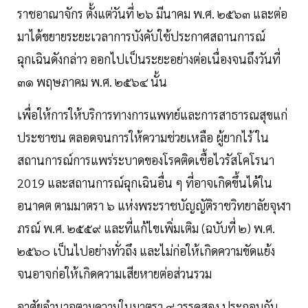
ราชอาณาจักร ตั้งแต่วันที่ ๒๖ มีนาคม พ.ศ. ๒๕๖๓ และต่อ
มาได้ขยายระยะเวลาการบังคับใช้ประกาศสถานการณ์
ฉุกเฉินดังกล่าว ออกไปเป็นระยะอย่างต่อเนื่องจนถึงวันที่
๓๑ พฤษภาคม พ.ศ. ๒๕๖๔ นั้น
เพื่อให้การให้บริการทางการแพทย์และการสาธารณสุขแก่
ประชาชน ตลอดจนการให้ความช่วยเหลือ ผู้ยากไร้ ใน
สถานการณ์การแพร่ระบาดของโรคติดเชื้อไวรัสโคโรนา
2019 และสถานการณ์ฉุกเฉินอื่น ๆ ที่อาจเกิดขึ้นได้ใน
อนาคต ตามมาตรา ๖ แห่งพระราชบัญญัติราชวิทยาลัยจุฬา
ภรณ์ พ.ศ. ๒๕๕๙ และที่แก้ไขเพิ่มเติม (ฉบับที่ ๒) พ.ศ.
๒๕๖๐ เป็นไปอย่างทั่วถึง และไม่ก่อให้เกิดความขัดแย้ง
จนอาจก่อให้เกิดความเสียหายต่อส่วนรวม
อาศัยอํานาจตามความในมาตรา ๙ วรรคสอง ประกอบกับ