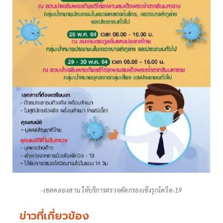
-​เขต​คลองสาน​ ให้บริการ​ตรวจคัด​กรอง​เชิงรุกโควิด-​19
ข่าวที่เกี่ยวข้อง