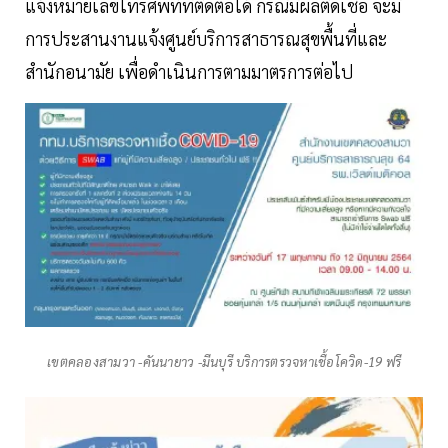
แจ้งหมายเลขโทรศัพท์ที่ติดต่อได้ กรณีมีผลติดเชื้อ จะมี
การประสานงานแจ้งศูนย์บริการสาธารณสุขพื้นที่และ
สำนักอนามัย เพื่อดำเนินการตามมาตรการต่อไป
เขตคลองสามวา -คันนายาว -มีนบุรี บริการตรวจหาเชื้อโควิด-19 ฟรี