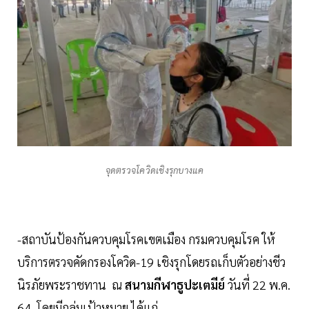
จุดตรวจโควิดเชิงรุกบางแค
-สถาบันป้องกันควบคุมโรคเขตเมือง กรมควบคุมโรค ให้
บริการตรวจคัดกรองโควิด-19 เชิงรุกโดยรถเก็บตัวอย่างชีว
นิรภัยพระราชทาน ณ
สนามกีฬาธูปะเตมีย์
วันที่ 22 พ.ค.
64 โดยมีกลุ่มเป้าหมาย ได้แก่