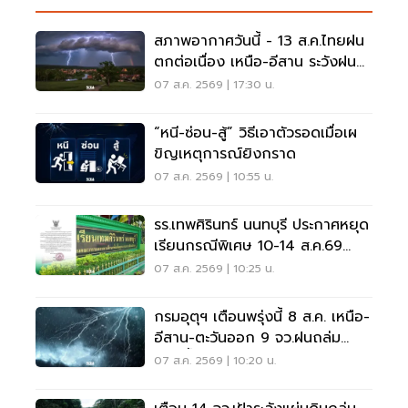
สภาพอากาศวันนี้ - 13 ส.ค.ไทยฝน
ตกต่อเนื่อง เหนือ-อีสาน ระวังฝน
ตกหนักมากบางแห่ง
07 ส.ค. 2569 | 17:30 น.
“หนี-ซ่อน-สู้” วิธีเอาตัวรอดเมื่อเผ
ขิญเหตุการณ์ยิงกราด
07 ส.ค. 2569 | 10:55 น.
รร.เทพศิรินทร์ นนทบุรี ประกาศหยุด
เรียนกรณีพิเศษ 10-14 ส.ค.69
หลังเหตุกราดยิง
07 ส.ค. 2569 | 10:25 น.
กรมอุตุฯ เตือนพรุ่งนี้ 8 ส.ค. เหนือ-
อีสาน-ตะวันออก 9 จว.ฝนถล่ม
ระวังน้ำท่วมฉับพลัน
07 ส.ค. 2569 | 10:20 น.