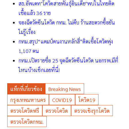
สธ.อัพเดท"โควิดสายพันธุ์อินเดีย"พบในไทยติด
เชื้อแล้ว 36 ราย
จองฉีดวัคซีนโควิด กทม. ไม่คืบ ร้านสะดวกซื้อยัน
ไม่รู้เรื่อง
กทม.สรุป“แคมป์คนงานหลักสี่”ติดเชื้อโควิดพุ่ง
1,107 คน
กทม.เปิดรายชื่อ 25 จุดฉีดวัคซีนโควิด นอกรพ.มีที่
ไหนบ้างเช็กเลยที่นี่!
แท็กที่เกี่ยวข้อง
Breaking News
กรุงเทพมหานคร
COVID19
โควิด19
ตรวจโควิดฟรี
ตรวจโควิด
ตรวจเชิงรุกโควิด
ตรวจโควิดกทม.