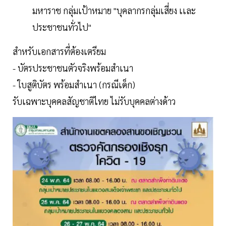
มหาราช กลุ่ม​เป้าหมาย "บุคลากรกลุ่มเสี่ยง เเละ
ประชา​ชนทั่วไป"
สำหรับเอกสารที่ต้องเตรียม
- บัตรประชาชน​ตัวจริงพร้อมสำเนา
- ใบสูติบัตร พร้อมสำเนา (กรณี​เด็ก)​
รับเฉพาะบุคคลสัญชาติไทย ไม่รับบุคคลต่างด้าว