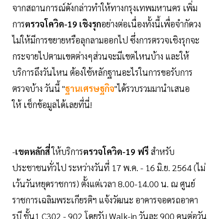
จากสถานการณ์ดังกล่าวทำให้ทางกรุงเทพมหานคร เพิ่ม
การ
ตรวจโควิด-19 เชิงรุก
อย่างต่อเนื่องทั้งนี้เพื่อจำกัดวง
ไม่ให้มีการขยายหรือลุกลามออกไป ซึ่งการตรวจเชิงรุกจะ
กระจายไปตามเขตต่างๆส่วนจะมีเขตไหนบ้าง และให้
บริการถึงวันไหน ต้องใช้หลักฐานอะไรในการขอรับการ
ตรวจบ้าง วันนี้ "
ฐานเศรษฐกิจ
"ได้รวบรวมมานำเสนอ
ให้ เช็กข้อมูลได้เลยที่นี่!
-
เขตหลักสี่
ให้บริการ
ตรวจโควิด-19 ฟรี
สำหรับ
ประชาชนทั่วไป ระหว่างวันที่ 17 พ.ค. - 16 มิ.ย. 2564 (ไม่
เว้นวันหยุดราชการ) ตั้งแต่เวลา 8.00-14.00 น. ณ ศูนย์
ราชการเฉลิมพระเกียรติฯ แจ้งวัฒนะ อาคารจอดรถอาคา
รบี ชั้น1 C302 - 902 โดยรับ Walk-in วันละ 900 คนต่อวัน