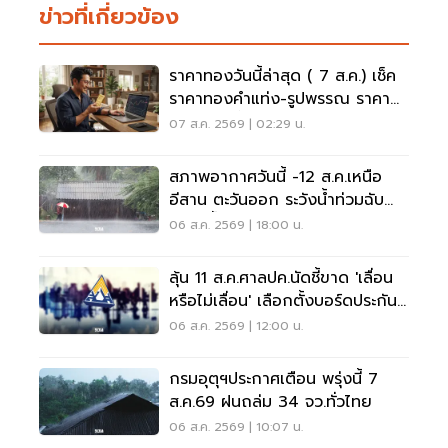
ข่าวที่เกี่ยวข้อง
ราคาทองวันนี้ล่าสุด ( 7 ส.ค.) เช็ค
ราคาทองคำแท่ง-รูปพรรณ ราคา
ขาย - รับซื้อ กี่บาท
07 ส.ค. 2569 | 02:29 น.
สภาพอากาศวันนี้ -12 ส.ค.เหนือ
อีสาน ตะวันออก ระวังน้ำท่วมฉับ
พลัน น้ำป่าไหลหลาก
06 ส.ค. 2569 | 18:00 น.
ลุ้น 11 ส.ค.ศาลปค.นัดชี้ขาด 'เลื่อน
หรือไม่เลื่อน' เลือกตั้งบอร์ดประกัน
สังคม
06 ส.ค. 2569 | 12:00 น.
กรมอุตุฯประกาศเตือน พรุ่งนี้ 7
ส.ค.69 ฝนถล่ม 34 จว.ทั่วไทย
06 ส.ค. 2569 | 10:07 น.