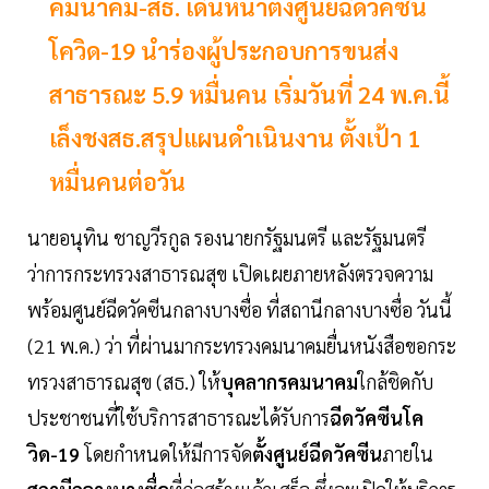
คมนาคม-สธ. เดินหน้าตั้งศูนย์ฉีดวัคซีน
โควิด-19 นำร่องผู้ประกอบการขนส่ง
สาธารณะ 5.9 หมื่นคน เริ่มวันที่ 24 พ.ค.นี้
เล็งชงสธ.สรุปแผนดำเนินงาน ตั้งเป้า 1
หมื่นคนต่อวัน
นายอนุทิน ชาญวีรกูล รองนายกรัฐมนตรี และรัฐมนตรี
ว่าการกระทรวงสาธารณสุข เปิดเผยภายหลังตรวจความ
พร้อมศูนย์ฉีดวัคซีนกลางบางซื่อ ที่สถานีกลางบางซื่อ วันนี้
(21 พ.ค.) ว่า ที่ผ่านมากระทรวงคมนาคมยื่นหนังสือขอกระ
ทรวงสาธารณสุข (สธ.) ให้
บุคลากรคมนาคม
ใกล้ชิดกับ
ประชาชนที่ใช้บริการสาธารณะได้รับการ
ฉีดวัคซีนโค
วิด-19
โดยกำหนดให้มีการจัด
ตั้งศูนย์ฉีดวัคซีน
ภายใน