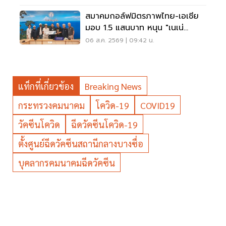
สมาคมกอล์ฟมิตรภาพไทย-เอเชีย
มอบ 1.5 แสนบาท หนุน "เนเน่
รอยัล" ลุยเวทีที่สหรัฐ
06 ส.ค. 2569 | 09:42 น.
แท็กที่เกี่ยวข้อง
Breaking News
กระทรวงคมนาคม
โควิด-19
COVID19
วัคซีนโควิด
ฉีดวัคซีนโควิด-19
ตั้งศูนย์ฉีดวัคซีนสถานีกลางบางซื่อ
บุคลากรคมนาคมฉีดวัคซีน