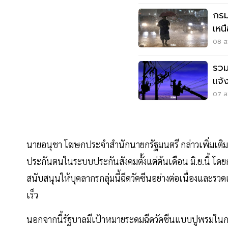
กรม
เหน
เมต
08 ส.
รวม
แจ้
สมุ
07 ส.
นายอนุชา โฆษกประจำสำนักนายกรัฐมนตรี กล่าวเพิ่มเติมว่า
ประกันตนในระบบประกันสังคมตั้งแต่ต้นเดือน มิ.ย.นี้ 
สนับสนุนให้บุคลากรกลุ่มนี้ฉีดวัคซีนอย่างต่อเนื่องและรว
เร็ว
นอกจากนี้รัฐบาลมีเป้าหมายระดมฉีดวัคซีนแบบปูพรมในกทม