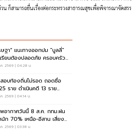
่วน ก็สามารถยื่นเรื่องต่อกระทรวงสาธารณสุขเพื่อพิจารณาจัดสรร
รษฐา” แนะทางออกปม "บูลลี่"
เรียนต้องปลอดภัย ครอบครัว
งรับฟัง
ค. 2569 | 04:28 น.
สอบท้องถิ่นไม่รอด ถอดชื่อ
25 ราย ดำเนินคดี 13 ราย
.ไล่เส้นการเงิน
ค. 2569 | 04:14 น.
พอากาศวันนี้ 8 ส.ค. กทม.ฝน
นัก 70% เหนือ-อีสาน เสี่ยงน้ำ
มฉับพลัน
ค. 2569 | 03:38 น.