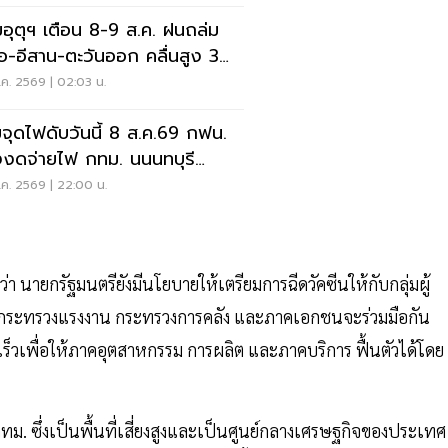
อุตุฯ เตือน 8-9 ส.ค. ฝนถล่ม
ือ-อีสาน-ตะวันออก คลื่นสูง 3
ร
ค. 2569 | 02:03 น.
จุดไฟดับวันนี้ 8 ส.ค.69 กฟน.
งงดจ่ายไฟ กทม. นนนทบุรี
ทรปราการ
ค. 2569 | 22:00 น.
 นายกรัฐมนตรียังมีนโยบายให้เตรียมการฉีดวัคซีนให้กับกลุ่มผู้
โดยกระทรวงแรงงาน กระทรวงการคลัง และภาคเอกชนจะร่วมมือกัน
ดเร็วเพื่อให้ภาคอุตสาหกรรม การผลิต และภาคบริการ ฟื้นตัวได้โดย
. ซึ่งเป็นพื้นที่เสี่ยงสูงและเป็นศูนย์กลางเศรษฐกิจของประเทศ