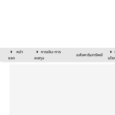
หน้า
การเงิน-การ
อสังหาริมทรัพย์
แรก
ลงทุน
นโย