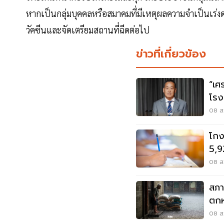
หากเป็นกลุ่มบุคคลหรือสมาคมที่มีเหตุผลความจำเป็นเร่งด
วัคซีนและจัดเตรียมสถานที่ฉีดต่อไป
ข่าวที่เกี่ยวข้อง
“เศ
โรง
ต้อ
08 ส.
โกง
5,9
ปปง
08 ส.
สภา
ตกห
ท่ว
08 ส.