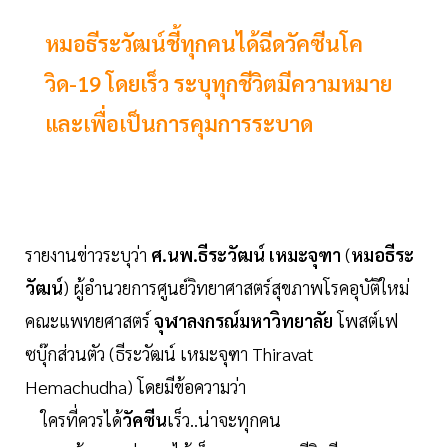
หมอธีระวัฒน์ชี้ทุกคนได้ฉีดวัคซีนโค
วิด-19 โดยเร็ว ระบุทุกชีวิตมีความหมาย
และเพื่อเป็นการคุมการระบาด
รายงานข่าวระบุว่า
ศ.นพ.ธีระวัฒน์ เหมะจุฑา
(
หมอธีระ
วัฒน์
) ผู้อำนวยการศูนย์วิทยาศาสตร์สุขภาพโรคอุบัติใหม่
คณะแพทยศาสตร์
จุฬาลงกรณ์มหาวิทยาลัย
โพสต์เฟ
ซบุ๊กส่วนตัว (ธีระวัฒน์ เหมะจุฑา Thiravat
Hemachudha) โดยมีข้อความว่า
ใครที่ควรได้
วัคซีน
เร็ว..น่าจะทุกคน