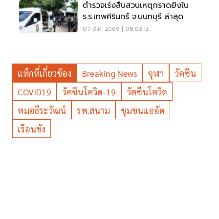
ตำรวจเร่งสืบสวนเหตุกราดยิงใน
ร.ร.เทพศิรินทร์ จ.นนทบุรี ล่าสุด
07 ส.ค. 2569 | 08:03 น.
แท็กที่เกี่ยวข้อง
Breaking News
จุฬา
วัคซีน
COVID19
วัคซีนโควิด-19
วัคซีนโควิด
หมอธีระวัฒน์
รพ.สนาม
ชุมขนแออัด
เรือนขัง