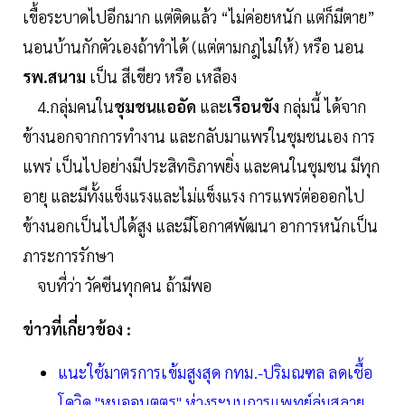
เขื้อระบาดไปอีกมาก แต่ติดแล้ว “ไม่ค่อยหนัก แต่ก็มีตาย”
นอนบ้านกักตัวเองถ้าทำได้ (แต่ตามกฎไม่ให้) หรือ นอน
รพ.สนาม
เป็น สีเขียว หรือ เหลือง
4.กลุ่มคนใน
ชุมชนแออัด
และ
เรือนขัง
กลุ่มนี้ ได้จาก
ข้างนอกจากการทำงาน และกลับมาแพร่ในชุมชนเอง การ
แพร่ เป็นไปอย่างมีประสิทธิภาพยิ่ง และคนในชุมชน มีทุก
อายุ และมีทั้งแข็งแรงและไม่แข็งแรง การแพร่ต่อออกไป
ข้างนอกเป็นไปได้สูง และมีโอกาศพัฒนา อาการหนักเป็น
ภาระการรักษา
จบที่ว่า วัคซีนทุกคน ถ้ามีพอ
ข่าวที่เกี่ยวข้อง :
แนะใช้มาตรการเข้มสูงสุด กทม.-ปริมณฑล ลดเชื้อ
โควิด "หมออนุตตร" ห่วงระบบการแพทย์ล่มสลาย