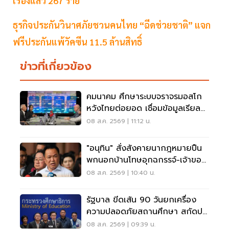
เรื่องแล้ว 267 ราย
ธุรกิจประกันวินาศภัยชวนคนไทย “ฉีดช่วยชาติ” แจก
ฟรีประกันแพ้วัคซีน 11.5 ล้านสิทธิ์
ข่าวที่เกี่ยวข้อง
คมนาคม ศึกษาระบบจราจรมอสโก
หวังไทยต่อยอด เชื่อมข้อมูลเรียล
ไทม์ แก้รถติด
08 ส.ค. 2569 | 11:12 น.
"อนุทิน" สั่งสังคายนากฎหมายปืน
พกนอกบ้านโทษอุกฉกรรจ์-เจ้าของ
โดนหนัก
08 ส.ค. 2569 | 10:40 น.
รัฐบาล ขีดเส้น 90 วันยกเครื่อง
ความปลอดภัยสถานศึกษา สกัดปม
บูลลี่
08 ส.ค. 2569 | 09:39 น.