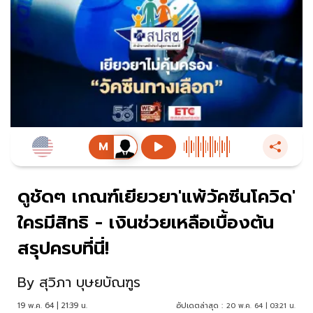
ดูชัดๆ เกณฑ์เยียวยา'แพ้วัคซีนโควิด'
ใครมีสิทธิ - เงินช่วยเหลือเบื้องต้น
สรุปครบที่นี่!
By
สุวิภา บุษยบัณฑูร
19 พ.ค. 64 | 21:39 น.
อัปเดตล่าสุด :
20 พ.ค. 64 | 03:21 น.