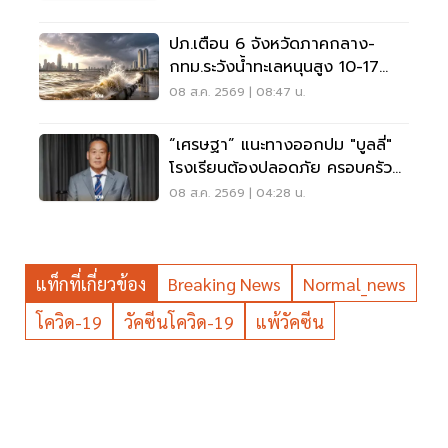
ปภ.เตือน 6 จังหวัดภาคกลาง-
กทม.ระวังน้ำทะเลหนุนสูง 10-17
ส.ค.69
08 ส.ค. 2569 | 08:47 น.
“เศรษฐา” แนะทางออกปม "บูลลี่"
โรงเรียนต้องปลอดภัย ครอบครัว
ต้องรับฟัง
08 ส.ค. 2569 | 04:28 น.
แท็กที่เกี่ยวข้อง
Breaking News
Normal_news
โควิด-19
วัคซีนโควิด-19
แพ้วัคซีน