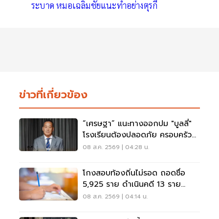
ระบาด หมอเฉลิมชัยแนะทำอย่างตุรกี
ข่าวที่เกี่ยวข้อง
“เศรษฐา” แนะทางออกปม "บูลลี่"
โรงเรียนต้องปลอดภัย ครอบครัว
ต้องรับฟัง
08 ส.ค. 2569 | 04:28 น.
โกงสอบท้องถิ่นไม่รอด ถอดชื่อ
5,925 ราย ดำเนินคดี 13 ราย
ปปง.ไล่เส้นการเงิน
08 ส.ค. 2569 | 04:14 น.