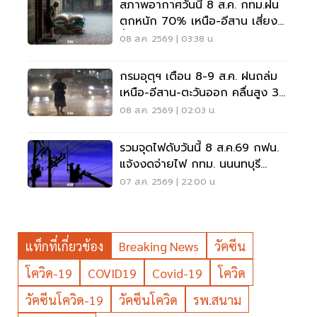
สภาพอากาศวันนี้ 8 ส.ค. กทม.ฝน
ตกหนัก 70% เหนือ-อีสาน เสี่ยง
น้ำท่วมฉับพลัน
08 ส.ค. 2569 | 03:38 น.
กรมอุตุฯ เตือน 8-9 ส.ค. ฝนถล่ม
เหนือ-อีสาน-ตะวันออก คลื่นสูง 3
เมตร
08 ส.ค. 2569 | 02:03 น.
รวมจุดไฟดับวันนี้ 8 ส.ค.69 กฟน.
แจ้งงดจ่ายไฟ กทม. นนนทบุรี
สมุทรปราการ
07 ส.ค. 2569 | 22:00 น.
แท็กที่เกี่ยวข้อง
Breaking News
วัคซีน
โควิด-19
COVID19
Covid-19
โควิด
วัคซีนโควิด-19
วัคซีนโควิด
รพ.สนาม