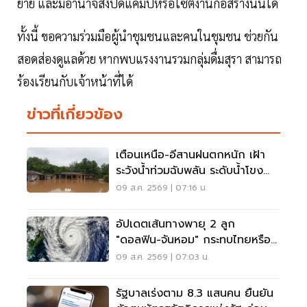
ย้าย และมีอำนาจสั่งปิดแคมป์หรือไซต์งานก่อสร้างนั้นได้
ทั้งนี้ ขอความร่วมมือผู้นำชุมชนและคนในชุมชน ช่วยกัน
สอดส่องดูแลด้วย หากพบแรงงานรวมกลุ่มดื่มสุรา สามารถ
ร้องเรียนกับเจ้าหน้าที่ได้
ข่าวที่เกี่ยวข้อง
เตือนเหนือ-อีสานฝนตกหนัก เฝ้า
ระวังน้ำท่วมฉับพลัน ระดับน้ำโขง
เพิ่มสูง
09 ส.ค. 2569 | 07:16 น.
อัปเดตเส้นทางพายุ 2 ลูก
"ดอลฟิน-จันหอม" กระทบไทยหรือ
ไม่ เช็กเลย
09 ส.ค. 2569 | 07:03 น.
รัฐบาลเร่งตาม 8.3 แสนคน ยืนยัน