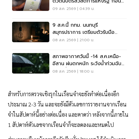
ตัวตนบัตรสวัสดิการแห่งรัฐ ก่อน
พลาดสิทธิ
09 ส.ค. 2569 | 04:39 น.
9 ส.ค.นี้ กทม. นนทบุรี
สมุทรปราการ เตรียมตัวรับมือ
'ไฟฟ้าดับ' หลายจุด
08 ส.ค. 2569 | 21:00 น.
สภาพอากาศวันนี้ -14 ส.ค.เหนือ-
อีสาน ฝนตกหนัก ระวังน้ำท่วมฉับ
พลัน น้ำป่าไหลหลาก
08 ส.ค. 2569 | 18:00 น.
สำหรับการตรวจเชิงรุกในเรือนจำจะยังทำต่อเนื่องอีก
ประมาณ 2-3 วัน และจะยังมีตัวเลขการรายงานจากเรือน
จำในสัปดาห์นี้อย่างต่อเนื่อง และคาดว่า หลังจากนี้ภายใน
1 สัปดาห์ตัวเลขจากเรือนจำก็จะลดลงและหมดไป