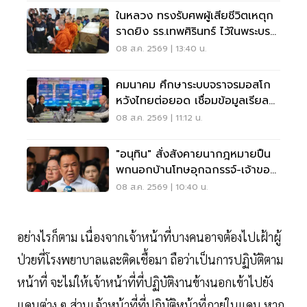
ในหลวง ทรงรับศพผู้เสียชีวิตเหตุก
ราดยิง รร.เทพศิรินทร์ ไว้ในพระบรม
ราชานุเคราะห์
08 ส.ค. 2569 | 13:40 น.
คมนาคม ศึกษาระบบจราจรมอสโก
หวังไทยต่อยอด เชื่อมข้อมูลเรียล
ไทม์ แก้รถติด
08 ส.ค. 2569 | 11:12 น.
"อนุทิน" สั่งสังคายนากฎหมายปืน
พกนอกบ้านโทษอุกฉกรรจ์-เจ้าของ
โดนหนัก
08 ส.ค. 2569 | 10:40 น.
อย่างไรก็ตาม เนื่องจากเจ้าหน้าที่บางคนอาจต้องไปเฝ้าผู้
ป่วยที่โรงพยาบาลและติดเชื้อมา ถือว่าเป็นการปฏิบัติตาม
หน้าที่ จะไม่ให้เจ้าหน้าที่ที่ปฏิบัติงานข้างนอกเข้าไปยัง
แดนต่าง ๆ ส่วนเจ้าหน้าที่ที่ปฏิบัติหน้าที่ภายในแดน หาก