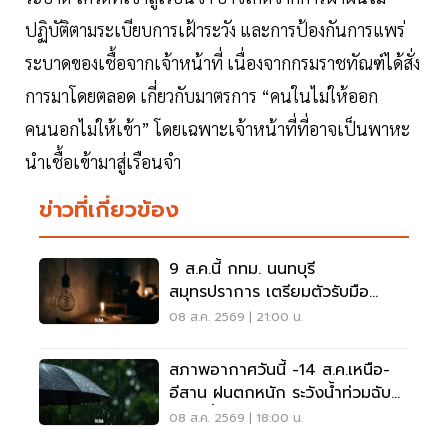
ปฏิบัติตามระเบียบการเฝ้าระวัง และการป้องกันการแพร่
ระบาดของเชื้อจากเจ้าหน้าที่ เนื่องจากกรมราชทัณฑ์ได้สั่ง
การมาโดยตลอด เกี่ยวกับมาตรการ “คนในไม่ให้ออก
คนนอกไม่ให้เข้า” โดยเฉพาะเจ้าหน้าที่ที่อาจเป็นพาหะ
นำเชื้อเข้ามาสู่เรือนจำ
ข่าวที่เกี่ยวข้อง
9 ส.ค.นี้ กทม. นนทบุรี
สมุทรปราการ เตรียมตัวรับมือ
'ไฟฟ้าดับ' หลายจุด
08 ส.ค. 2569 | 21:00 น.
สภาพอากาศวันนี้ -14 ส.ค.เหนือ-
อีสาน ฝนตกหนัก ระวังน้ำท่วมฉับ
พลัน น้ำป่าไหลหลาก
08 ส.ค. 2569 | 18:00 น.