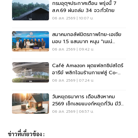
กรมอุตุฯประกาศเตือน พรุ่งนี้ 7
ส.ค.69 ฝนถล่ม 34 จว.ทั่วไทย
06 ส.ค. 2569 | 10:07 น.
สมาคมกอล์ฟมิตรภาพไทย-เอเชีย
มอบ 1.5 แสนบาท หนุน "เนเน่
รอยัล" ลุยเวทีที่สหรัฐ
06 ส.ค. 2569 | 09:42 น.
Café Amazon ผุดแฟลกชิปสโตร์
อารีย์ พลิกโฉมร้านกาแฟสู่ Co-
Working Space ครบวงจร
06 ส.ค. 2569 | 07:24 น.
วันหยุดธนาคาร เดือนสิงหาคม
2569 เช็กเลยแบงก์หยุดกี่วัน มีวัน
หยุดยาวไหม
06 ส.ค. 2569 | 06:57 น.
ข่าวที่เกี่ยวข้อง :