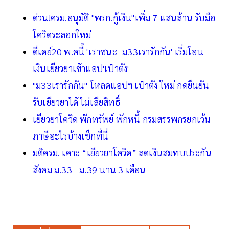
ด่วน!ครม.อนุมัติ "พรก.กู้เงิน"เพิ่ม 7 แสนล้าน รับมือ
โควิดระลอกใหม่
ดีเดย์20 พ.คนี้ 'เราชนะ- ม33เรารักกัน' เริ่มโอน
เงินเยียวยาเข้าแอป'เป๋าตัง'
"ม33เรารักกัน" โหลดแอปฯ เป๋าตัง ใหม่ กดยืนยัน
รับเยียวยาได้ ไม่เสียสิทธิ์
เยียวยาโควิด พักทรัพย์ พักหนี้ กรมสรรพกรยกเว้น
ภาษีอะไรบ้างเช็กที่นี่
มติครม. เคาะ “เยียวยาโควิด” ลดเงินสมทบประกัน
สังคม ม.33 - ม.39 นาน 3 เดือน