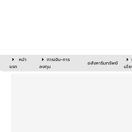
หน้า
การเงิน-การ
อสังหาริมทรัพย์
แรก
ลงทุน
นโย