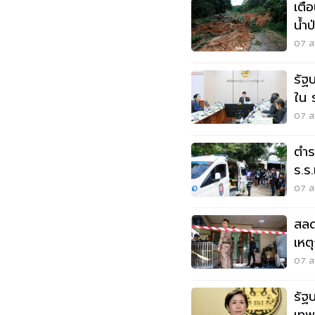
เตื
น้ำ
07 ส.
รัฐ
ใน 
แสน
07 ส.
ตำร
ร.ร
07 ส.
สลด
เหต
นนท
07 ส.
รัฐ