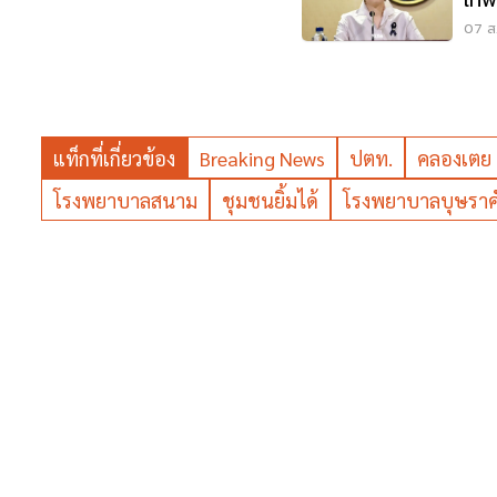
เทพ
ล้า
07 ส.
แท็กที่เกี่ยวข้อง
Breaking News
ปตท.
คลองเตย
โรงพยาบาลสนาม
ชุมชนยิ้มได้
โรงพยาบาลบุษราค