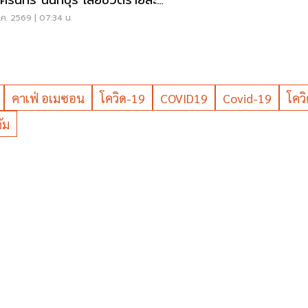
ศิรินทร์ นนทบุรี เสียชีวิตรายละ 1
น
ค. 2569 | 07:34 น.
คาเฟ่ อเมซอน
โควิด-19
COVID19
Covid-19
โคว
ัม