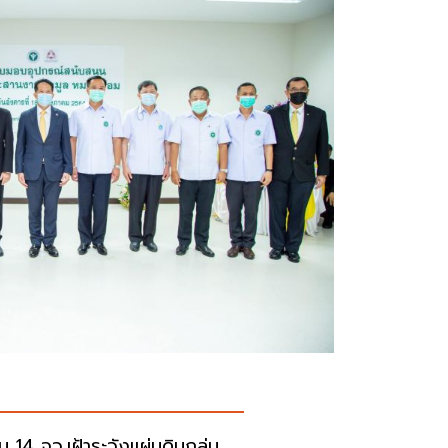
อน 14 จว.เฝ้าระวังแผ่นดินถล่ม