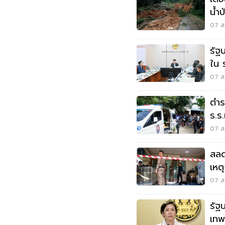
น้ำ
07 ส.
รัฐ
ใน 
แสน
07 ส.
ตำร
ร.ร
07 ส.
สลด
เหต
นนท
07 ส.
รัฐ
เทพ