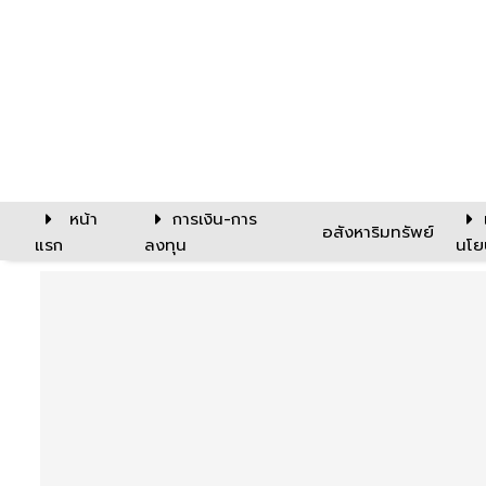
หน้า
การเงิน-การ
อสังหาริมทรัพย์
แรก
ลงทุน
นโย