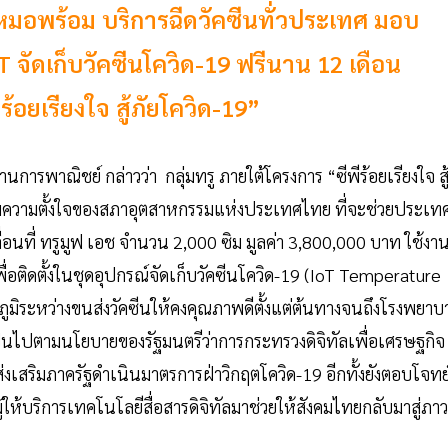
ิจหมอพร้อม บริการฉีดวัคซีนทั่วประเทศ มอบ
oT จัดเก็บวัคซีนโควิด-19 ฟรีนาน 12 เดือน
้อยเรียงใจ สู้ภัยโควิด-19”
านการพาณิชย์ กล่าวว่า กลุ่มทรู ภายใต้โครงการ “ซีพีร้อยเรียงใจ สู
เต็มความตั้งใจของสภาอุตสาหกรรมแห่งประเทศไทย ที่จะช่วยประเท
่อนที่ ทรูมูฟ เอช จำนวน 2,000 ซิม มูลค่า 3,800,000 บาท ใช้งา
่อติดตั้งในชุดอุปกรณ์จัดเก็บวัคซีนโควิด-19 (IoT Temperature
ูมิระหว่างขนส่งวัคซีนให้คงคุณภาพดีตั้งแต่ต้นทางจนถึงโรงพยาบ
ป็นไปตามนโยบายของรัฐมนตรีว่าการกระทรวงดิจิทัลเพื่อเศรษฐกิจ
่งเสริมภาครัฐดำเนินมาตรการฝ่าวิกฤตโควิด-19 อีกทั้งยังตอบโจทย
ผู้ให้บริการเทคโนโลยีสื่อสารดิจิทัลมาช่วยให้สังคมไทยกลับมาสู่ภา