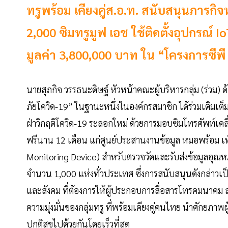
ทรูพร้อม เคียงคู่ส.อ.ท. สนับสนุนภารก
2,000 ซิมทรูมูฟ เอช ใช้ติดตั้งอุปกรณ์ I
มูลค่า 3,800,000 บาท ใน “โครงการซีพี ร
นายสุภกิจ วรรธนะดิษฐ์ หัวหน้าคณะผู้บริหารกลุ่ม (ร่วม) ด้
ภัยโควิด-19” ในฐานะหนึ่งในองค์กรสมาชิก ได้ร่วมเติม
ฝ่าวิกฤติโควิด-19 ระลอกใหม่ ด้วยการมอบซิมโทรศัพท์เคลื
ฟรีนาน 12 เดือน แก่ศูนย์ประสานงานข้อมูล หมอพร้อม เพื
Monitoring Device) สำหรับตรวจวัดและรับส่งข้อมูลอุณหภ
จำนวน 1,000 แห่งทั่วประเทศ ซึ่งการสนับสนุนดังกล่าวเ
และสังคม ที่ต้องการให้ผู้ประกอบการสื่อสารโทรคมนาคม ส
ความมุ่งมั่นของกลุ่มทรู ที่พร้อมเคียงคู่คนไทย นำศักยภาพ
ปกติสุขไปด้วยกันโดยเร็วที่สุด