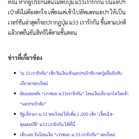
ทั้งนี้ หากผู้ประกันตนไม่พบปุ่ม ม33เรารักกัน บนแอปฯ
เป๋าตังไม่ต้องตกใจ เพียงแค่เข้าไปอัพเดทแอปฯ ให้เป็น
เวอร์ชันล่าสุดก็จะปรากฎปุ่ม ม33 เรารักกัน ขึ้นตามปกติ
แล้วกดยืนยันสิทธิได้ตามขั้นตอน
ข่าวที่เกี่ยวข้อง
"ม.33 เรารักกัน" เช็กวันเงินเข้าแอปฯเป๋าตัง กดปุ่มยืนยันรับ
เยียวยารอบใหม่
นับถอยหลัง “เราชนะ-ม33เรารักกัน” โอนเงินเยียวยาโควิดเข้า
“แอปฯเป๋าตัง”
รัฐเยียวยา ม.33 รอบใหม่ ให้เพิ่ม 2,000 เช็ก "เงื่อนไข-
คุณสมบัติ" ม33 เรารักกัน ได้ที่นี่
เช็กเลย วันโอนเงิน “เราชนะ-ม.33 เรารักกัน” รอบใหม่