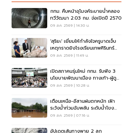
กทม. คืบหน้าอุโมงค์ระบายน้ำคลอง
ทวีวัฒนา 2.03 กม. จ่อเปิดปี 2570
09 ส.ค. 2569 | 14:30 น.
'สุริยะ' เยี่ยมให้กำลังใจครูบาดเจ็บ
เหตุกราดยิงโรงเรียนเทพศิรินทร์
นนทบุรี
09 ส.ค. 2569 | 11:49 น.
เปิดสภาคนรุ่นใหม่ กทม. รับฟัง 3
นโยบายพัฒนาเมือง ทางเท้า-ผู้ดู
แลออทิสติก-จักรยาน
09 ส.ค. 2569 | 10:28 น.
เตือนเหนือ-อีสานฝนตกหนัก เฝ้า
ระวังน้ำท่วมฉับพลัน ระดับน้ำโขง
เพิ่มสูง
09 ส.ค. 2569 | 07:16 น.
อัปเดตเส้นทางพายุ 2 ลูก