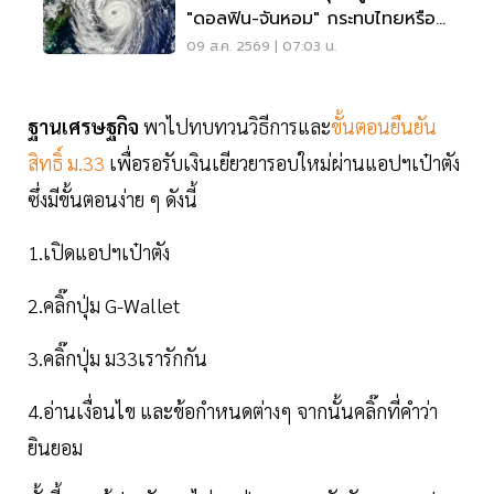
"ดอลฟิน-จันหอม" กระทบไทยหรือ
ไม่ เช็กเลย
09 ส.ค. 2569 | 07:03 น.
ฐานเศรษฐกิจ
พาไปทบทวนวิธีการและ
ขั้นตอนยืนยัน
สิทธิ์ ม.33
เพื่อรอรับเงินเยียวยารอบใหม่ผ่านแอปฯเป๋าตัง
ซึ่งมีขั้นตอนง่าย ๆ ดังนี้
1.เปิดแอปฯเป๋าตัง
2.คลิ๊กปุ่ม G-Wallet
3.คลิ๊กปุ่ม ม33เรารักกัน
4.อ่านเงื่อนไข และข้อกำหนดต่างๆ จากนั้นคลิ๊กที่คำว่า
ยินยอม