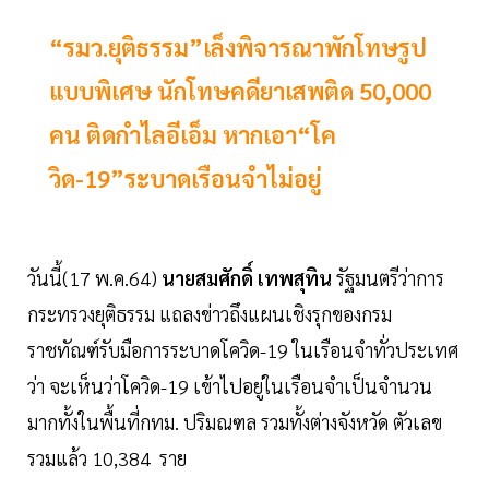
“รมว.ยุติธรรม”เล็งพิจารณาพักโทษรูป
แบบพิเศษ นักโทษคดียาเสพติด 50,000
คน ติดกำไลอีเอ็ม หากเอา“โค
วิด-19”ระบาดเรือนจำไม่อยู่
วันนี้(17 พ.ค.64)
นายสมศักดิ์ เทพสุทิน
รัฐมนตรีว่าการ
กระทรวงยุติธรรม แถลงข่าวถึงแผนเชิงรุกของกรม
ราชทัณฑ์รับมือการระบาดโควิด-19 ในเรือนจำทั่วประเทศ
ว่า จะเห็นว่าโควิด-19 เข้าไปอยู่ในเรือนจำเป็นจำนวน
มากทั้งในพื้นที่กทม. ปริมณฑล รวมทั้งต่างจังหวัด ตัวเลข
รวมแล้ว 10,384 ราย