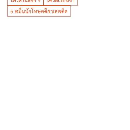
โควิดระลอก 3
โควิดเรือนจำ
5 หมื่นนักโทษคดียาเสพติด