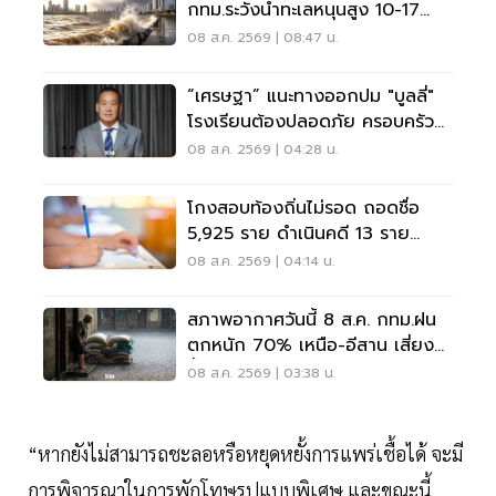
กทม.ระวังน้ำทะเลหนุนสูง 10-17
ส.ค.69
08 ส.ค. 2569 | 08:47 น.
“เศรษฐา” แนะทางออกปม "บูลลี่"
โรงเรียนต้องปลอดภัย ครอบครัว
ต้องรับฟัง
08 ส.ค. 2569 | 04:28 น.
โกงสอบท้องถิ่นไม่รอด ถอดชื่อ
5,925 ราย ดำเนินคดี 13 ราย
ปปง.ไล่เส้นการเงิน
08 ส.ค. 2569 | 04:14 น.
สภาพอากาศวันนี้ 8 ส.ค. กทม.ฝน
ตกหนัก 70% เหนือ-อีสาน เสี่ยง
น้ำท่วมฉับพลัน
08 ส.ค. 2569 | 03:38 น.
“หากยังไม่สามารถชะลอหรือหยุดหยั้งการแพร่เชื้อได้ จะมี
การพิจารณาในการพักโทษรูปแบบพิเศษ และขณะนี้