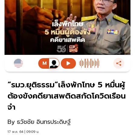
“รมว.ยุติธรรม”เล็งพักโทษ 5 หมื่นผู้
ต้องขังคดียาเสพติดสกัดโควิดเรือน
จำ
By
ธวัชชัย อินทรประดิษฐ์
17 พ.ค. 64 | 09:09 น.