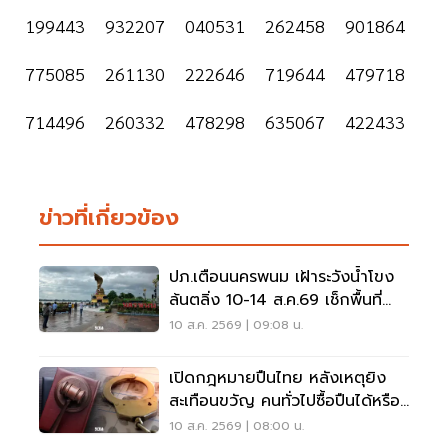
199443 932207 040531 262458 901864
775085 261130 222646 719644 479718
714496 260332 478298 635067 422433
ข่าวที่เกี่ยวข้อง
ปภ.เตือนนครพนม เฝ้าระวังน้ำโขง
ล้นตลิ่ง 10-14 ส.ค.69 เช็กพื้นที่
เสี่ยงด่วน
10 ส.ค. 2569 | 09:08 น.
เปิดกฎหมายปืนไทย หลังเหตุยิง
สะเทือนขวัญ คนทั่วไปซื้อปืนได้หรือ
ไม่?
10 ส.ค. 2569 | 08:00 น.