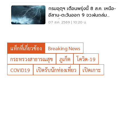
กรมอุตุฯ เตือนพรุ่งนี้ 8 ส.ค. เหนือ-
อีสาน-ตะวันออก 9 จว.ฝนถล่ม
ระวังน้ำท่วมฉับพลัน
07 ส.ค. 2569 | 10:20 น.
แท็กที่เกี่ยวข้อง
Breaking News
กระทรวงสาธารณสุข
ภูเก็ต
โควิด-19
COVID19
เปิดรับนักท่องเที่ยว
เปิดเกาะ