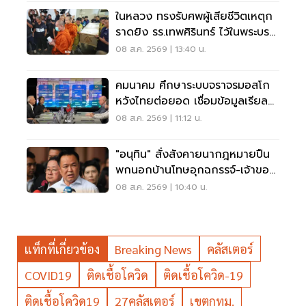
ในหลวง ทรงรับศพผู้เสียชีวิตเหตุก
ราดยิง รร.เทพศิรินทร์ ไว้ในพระบรม
ราชานุเคราะห์
08 ส.ค. 2569 | 13:40 น.
คมนาคม ศึกษาระบบจราจรมอสโก
หวังไทยต่อยอด เชื่อมข้อมูลเรียล
ไทม์ แก้รถติด
08 ส.ค. 2569 | 11:12 น.
"อนุทิน" สั่งสังคายนากฎหมายปืน
พกนอกบ้านโทษอุกฉกรรจ์-เจ้าของ
โดนหนัก
08 ส.ค. 2569 | 10:40 น.
แท็กที่เกี่ยวข้อง
Breaking News
คลัสเตอร์
COVID19
ติดเชื้อโควิด
ติดเชื้อโควิด-19
ติดเชื้อโควิด19
27คลัสเตอร์
เขตกทม.