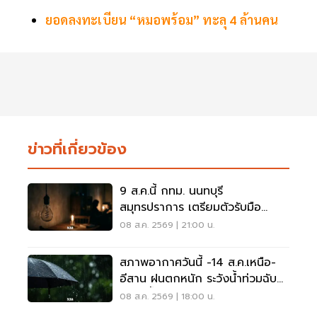
ยอดลงทะเบียน “หมอพร้อม” ทะลุ 4 ล้านคน
ข่าวที่เกี่ยวข้อง
9 ส.ค.นี้ กทม. นนทบุรี
สมุทรปราการ เตรียมตัวรับมือ
'ไฟฟ้าดับ' หลายจุด
08 ส.ค. 2569 | 21:00 น.
สภาพอากาศวันนี้ -14 ส.ค.เหนือ-
อีสาน ฝนตกหนัก ระวังน้ำท่วมฉับ
พลัน น้ำป่าไหลหลาก
08 ส.ค. 2569 | 18:00 น.