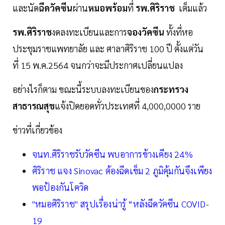
และนัด
ฉีดวัคซีน
ผ่าน
หมอพร้อม
ที่​
รพ.ศิริราช​
เต็มแล้ว
รพ.ศิริราช​
งดลงทะเบียนและการ
จองวัคซีน
ทั้งที่หอ
ประชุมราชแพทยาลัย และ ศาลาศิริราช 100 ปี ตั้งแต่วัน
ที่ 15 พ.ค.2564 จนกว่าจะมีประกาศเปลี่ยนแปลง
อย่างไรก็ตาม ขณะนี้ระบบลงทะเบียนของ
กระทรวง
สาธารณสุข
แจ้งปิดยอดทั่วประเทศที่ 4,000,0000 ราย
ข่าวที่เกี่ยวข้อง
จนท.ศิริราชรับวัคซีน พบอาการข้างเคียง 24%
ศิริราช แจง Sinovac ต้องฉีดเข็ม 2 ภูมิคุ้มกันจึงเพียง
พอป้องกันโควิด
"หมอศิริราช" สรุปเรื่องน่ารู้ “หลังฉีดวัคซีน COVID-
19