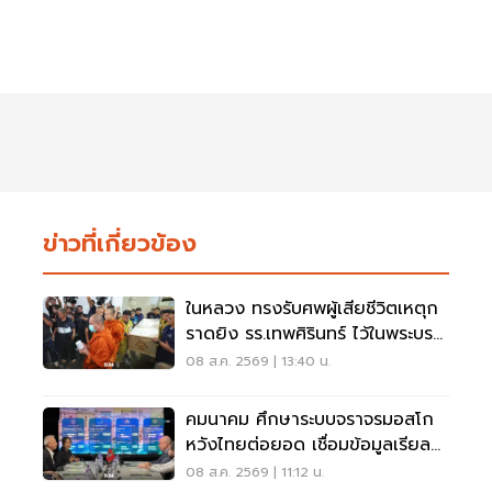
ข่าวที่เกี่ยวข้อง
ในหลวง ทรงรับศพผู้เสียชีวิตเหตุก
ราดยิง รร.เทพศิรินทร์ ไว้ในพระบรม
ราชานุเคราะห์
08 ส.ค. 2569 | 13:40 น.
คมนาคม ศึกษาระบบจราจรมอสโก
หวังไทยต่อยอด เชื่อมข้อมูลเรียล
ไทม์ แก้รถติด
08 ส.ค. 2569 | 11:12 น.