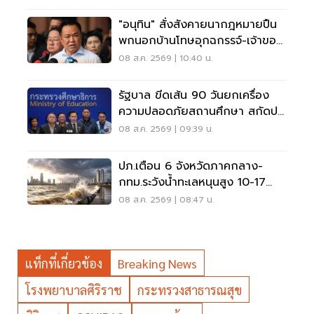
"อนุทิน" สั่งสังคายนากฎหมายปืน
พกนอกบ้านโทษอุกฉกรรจ์-เจ้าของ
โดนหนัก
08 ส.ค. 2569 | 10:40 น.
รัฐบาล ขีดเส้น 90 วันยกเครื่อง
ความปลอดภัยสถานศึกษา สกัดปม
บูลลี่
08 ส.ค. 2569 | 09:39 น.
ปภ.เตือน 6 จังหวัดภาคกลาง-
กทม.ระวังน้ำทะเลหนุนสูง 10-17
ส.ค.69
08 ส.ค. 2569 | 08:47 น.
แท็กที่เกี่ยวข้อง
Breaking News
โรงพยาบาลศิริราช
กระทรวงสาธารณสุข