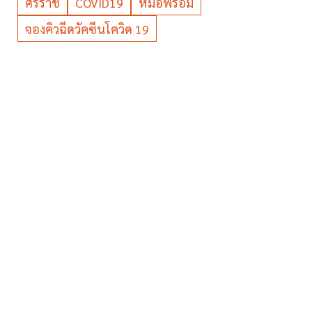
ศิริราช
COVID19
หมอพร้อม
จองคิวฉีดวัคซีนโควิด 19