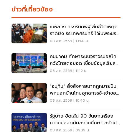
ข่าวที่เกี่ยวข้อง
ในหลวง ทรงรับศพผู้เสียชีวิตเหตุก
ราดยิง รร.เทพศิรินทร์ ไว้ในพระบรม
ราชานุเคราะห์
08 ส.ค. 2569 | 13:40 น.
คมนาคม ศึกษาระบบจราจรมอสโก
หวังไทยต่อยอด เชื่อมข้อมูลเรียล
ไทม์ แก้รถติด
08 ส.ค. 2569 | 11:12 น.
"อนุทิน" สั่งสังคายนากฎหมายปืน
พกนอกบ้านโทษอุกฉกรรจ์-เจ้าของ
โดนหนัก
08 ส.ค. 2569 | 10:40 น.
รัฐบาล ขีดเส้น 90 วันยกเครื่อง
ความปลอดภัยสถานศึกษา สกัดปม
บูลลี่
08 ส.ค. 2569 | 09:39 น.