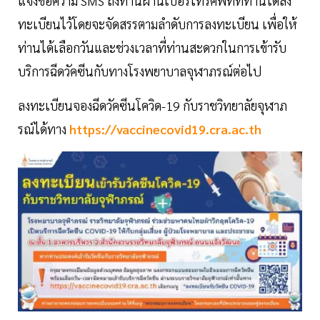
แจ้งข้อความ SMS ถึงท่านผ่านเบอร์โทรศัพท์ที่ท่านได้ลง
ทะเบียนไว้โดยจะจัดสรรตามลำดับการลงทะเบียน เพื่อให้
ท่านได้เลือกวันและช่วงเวลาที่ท่านสะดวกในการเข้ารับ
บริการฉีดวัคซีนกับทางโรงพยาบาลจุฬาภรณ์ต่อไป
ลงทะเบียนจองฉีดวัคซีนโควิด-19 กับราชวิทยาลัยจุฬาภ
รณ์ได้ทาง
https://vaccinecovid19.cra.ac.th