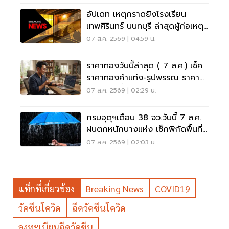
อัปเดท เหตุกราดยิงโรงเรียน
เทพศิรินทร์ นนทบุรี ล่าสุดผู้ก่อเหตุ
เสียชีวิตแล้ว
07 ส.ค. 2569 | 04:59 น.
ราคาทองวันนี้ล่าสุด ( 7 ส.ค.) เช็ค
ราคาทองคำแท่ง-รูปพรรณ ราคา
ขาย - รับซื้อ กี่บาท
07 ส.ค. 2569 | 02:29 น.
กรมอุตุฯเตือน 38 จว.วันนี้ 7 ส.ค.
ฝนตกหนักบางแห่ง เช็กพิกัดพื้นที่
เสี่ยงด่วน
07 ส.ค. 2569 | 02:03 น.
แท็กที่เกี่ยวข้อง
Breaking News
COVID19
วัคซีนโควิด
ฉีดวัคซีนโควิด
ลงทะเบียนฉีดวัคซีน