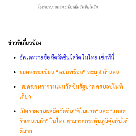
โรงพยาบาลลงทะเบียนฉีดวัคซีนโควิด
ข่าวที่เกี่ยวข้อง
อัพเดทรายชื่อ ฉีดวัคซีนโควิด ในไทย เช็กที่นี่
ยอดลงทะเบียน “หมอพร้อม” ทะลุ 4 ล้านคน
"ศ.ดร.กนก"กางแผนวัคซีนรัฐบาล ครบจบในที่
เดียว
เปิดรายงานผลฉีดวัคซีน“ซิโนแวค" และ "แอสต
ร้าเซนเนก้า” ในไทย สามารถกระตุ้นภูมิคุ้มกันได้
ดีมาก