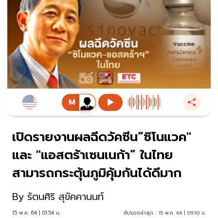
เปิดรายงานผลฉีดวัคซีน“ซิโนแวค"
และ "แอสตร้าเซนเนก้า” ในไทย
สามารถกระตุ้นภูมิคุ้มกันได้ดีมาก
By
รัตนศิริ สุขัคคานนท์
15 พ.ค. 64 | 01:54 น.
อัปเดตล่าสุด :
15 พ.ค. 64 | 09:10 น.