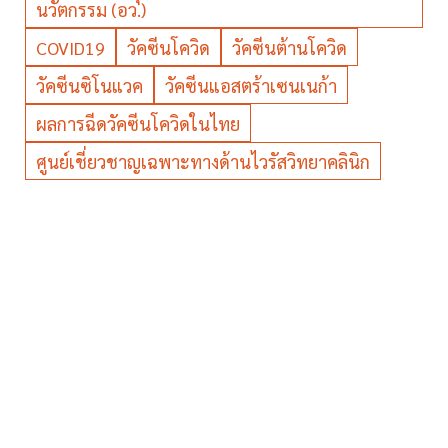
นวัตกรรม (อว.)
COVID19
วัคซีนโควิด
วัคซีนต้านโควิด
วัคซีนซิโนแวค
วัคซีนแอสตร้าเซนเนก้า
ผลการฉีดวัคซีนโควิดในไทย
ศูนย์เชี่ยวชาญเฉพาะทางด้านไวรัสวิทยาคลินิก