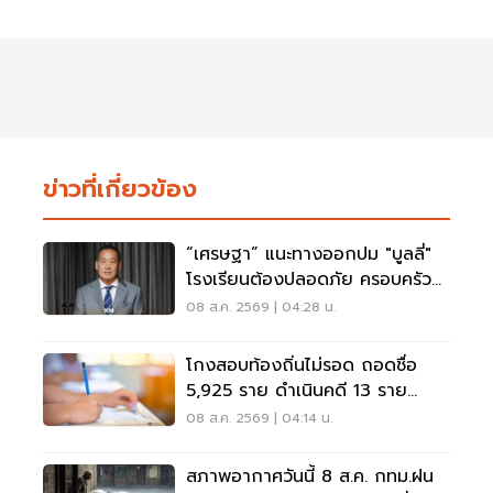
ข่าวที่เกี่ยวข้อง
“เศรษฐา” แนะทางออกปม "บูลลี่"
โรงเรียนต้องปลอดภัย ครอบครัว
ต้องรับฟัง
08 ส.ค. 2569 | 04:28 น.
โกงสอบท้องถิ่นไม่รอด ถอดชื่อ
5,925 ราย ดำเนินคดี 13 ราย
ปปง.ไล่เส้นการเงิน
08 ส.ค. 2569 | 04:14 น.
สภาพอากาศวันนี้ 8 ส.ค. กทม.ฝน