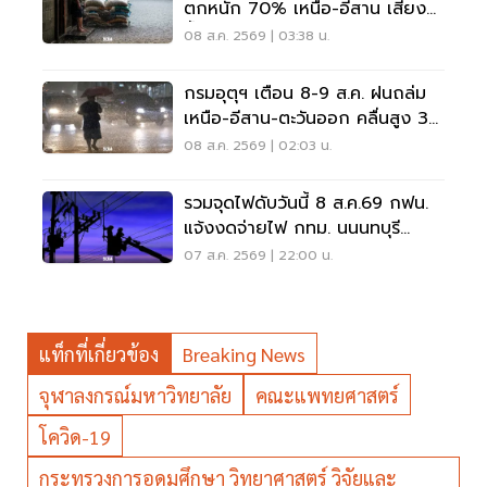
ตกหนัก 70% เหนือ-อีสาน เสี่ยง
น้ำท่วมฉับพลัน
08 ส.ค. 2569 | 03:38 น.
กรมอุตุฯ เตือน 8-9 ส.ค. ฝนถล่ม
เหนือ-อีสาน-ตะวันออก คลื่นสูง 3
เมตร
08 ส.ค. 2569 | 02:03 น.
รวมจุดไฟดับวันนี้ 8 ส.ค.69 กฟน.
แจ้งงดจ่ายไฟ กทม. นนนทบุรี
สมุทรปราการ
07 ส.ค. 2569 | 22:00 น.
แท็กที่เกี่ยวข้อง
Breaking News
จุฬาลงกรณ์มหาวิทยาลัย
คณะแพทยศาสตร์
โควิด-19
กระทรวงการอุดมศึกษา วิทยาศาสตร์ วิจัยและ