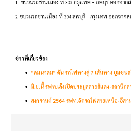
ขบวนรถชานเมือง ที่
กรุงเทพ - ลพบุรี ออกจากส
1.
303
ขบวนรถชานเมือง ที่
ลพบุรี - กรุงเทพ ออกจากส
2.
304
ข่าวที่เกี่ยวข้อง
“คมนาคม” ดัน รถไฟทางคู่ 7 เส้นทาง บูมขนส
มิ.ย.นี้ รฟท.เล็งเปิดประมูลสายสีแดง-สถานีกล
สงกรานต์ 2564 รฟท.จัดรถไฟสายเหนือ-อีสาน