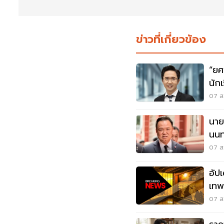
ข่าวที่เกี่ยวข้อง
“ยศ
นัก
นนท
07 ส.
นาย
นนทบ
07 ส.
อัป
เทพศ
เสีย
07 ส.