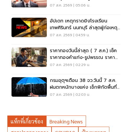
07 ส.ค. 2569 | 05:06 น.
อัปเดท เหตุกราดยิงโรงเรียน
เทพศิรินทร์ นนทบุรี ล่าสุดผู้ก่อเหตุ
เสียชีวิตแล้ว
07 ส.ค. 2569 | 04:59 น.
ราคาทองวันนี้ล่าสุด ( 7 ส.ค.) เช็ค
ราคาทองคำแท่ง-รูปพรรณ ราคา
ขาย - รับซื้อ กี่บาท
07 ส.ค. 2569 | 02:29 น.
กรมอุตุฯเตือน 38 จว.วันนี้ 7 ส.ค.
ฝนตกหนักบางแห่ง เช็กพิกัดพื้นที่
เสี่ยงด่วน
07 ส.ค. 2569 | 02:03 น.
แท็กที่เกี่ยวข้อง
Breaking News