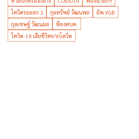
ศาลปกครองกลาง
COVID19
ฟ้องนายกฯ
โควิดระลอก 3
กุลทรัพย์ วัฒนพล
อัพ VGB
กุลเชษฐ์ วัฒนผล
ฟ้องศบค.
โควิด-19 เสียชีวิตจากโควิด