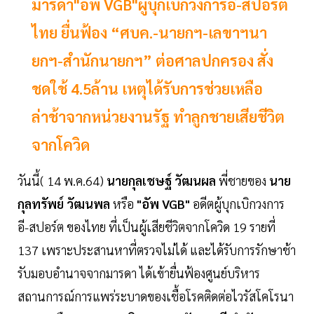
มารดา"อัพ VGB"ผู้บุกเบิกวงการอี-สปอร์ต
ไทย ยื่นฟ้อง “ศบค.-นายกฯ-เลขาฯนา
ยกฯ-สำนักนายกฯ” ต่อศาลปกครอง สั่ง
ชดใช้ 4.5ล้าน เหตุได้รับการช่วยเหลือ
ล่าช้าจากหน่วยงานรัฐ ทำลูกชายเสียชีวิต
จากโควิด
วันนี้( 14 พ.ค.64)
นายกุลเชษฐ์ วัฒนผล
พี่ชายของ
นาย
กุลทรัพย์ วัฒนพล
หรือ
"อัพ VGB"
อดีตผู้บุกเบิกวงการ
อี-สปอร์ต ของไทย ที่เป็นผู้เสียชีวิตจากโควิด 19 รายที่
137 เพราะประสานหาที่ตรวจไม่ได้ และได้รับการรักษาช้า
รับมอบอำนาจจากมารดา ได้เข้ายื่นฟ้องศูนย์บริหาร
สถานการณ์การแพร่ระบาดของเชื้อโรคติดต่อไวรัสโคโรนา