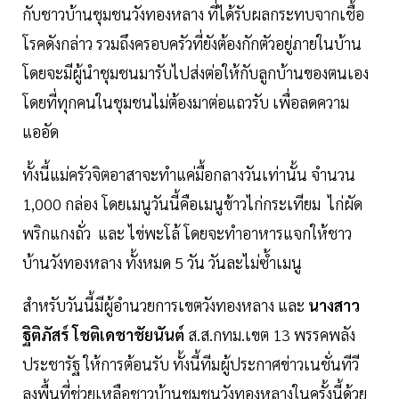
กับชาวบ้านชุมชนวังทองหลาง ที่ได้รับผลกระทบจากเชื้อ
โรคดังกล่าว รวมถึงครอบครัวที่ยังต้องกักตัวอยู่ภายในบ้าน
โดยจะมีผู้นำชุมชนมารับไปส่งต่อให้กับลูกบ้านของตนเอง
โดยที่ทุกคนในชุมชนไม่ต้องมาต่อแถวรับ เพื่อลดความ
แออัด
ทั้งนี้แม่ครัวจิตอาสาจะทำแค่มื้อกลางวันเท่านั้น จำนวน
1,000 กล่อง โดยเมนูวันนี้คือเมนูข้าวไก่กระเทียม ไก่ผัด
พริกแกงถั่ว และ ไข่พะโล้ โดยจะทำอาหารแจกให้ชาว
บ้านวังทองหลาง ทั้งหมด 5 วัน วันละไม่ซ้ำเมนู
สำหรับวันนี้มีผู้อำนวยการเขตวังทองหลาง และ
นางสาว
ฐิติภัสร์ โชติเดชาชัยนันต์
ส.ส.กทม.เขต 13 พรรคพลัง
ประชารัฐ ให้การต้อนรับ ทั้งนี้ทีมผู้ประกาศข่าวเนชั่นทีวี
ลงพื้นที่ช่วยเหลือชาวบ้านชุมชนวังทองหลางในครั้งนี้ด้วย