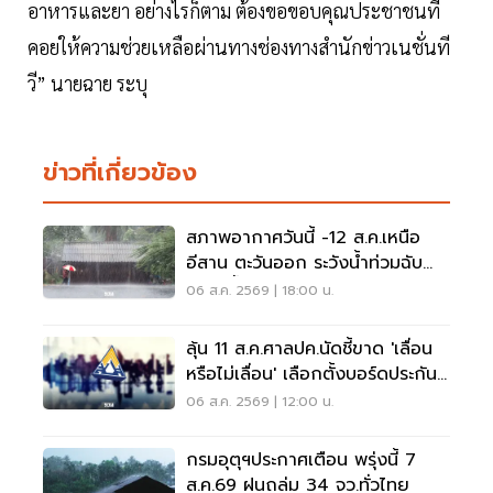
อาหารและยา อย่างไรก็ตาม ต้องขอขอบคุณประชาชนที่
คอยให้ความช่วยเหลือผ่านทางช่องทางสำนักข่าวเนชั่นที
วี” นายฉาย ระบุ
ข่าวที่เกี่ยวข้อง
สภาพอากาศวันนี้ -12 ส.ค.เหนือ
อีสาน ตะวันออก ระวังน้ำท่วมฉับ
พลัน น้ำป่าไหลหลาก
06 ส.ค. 2569 | 18:00 น.
ลุ้น 11 ส.ค.ศาลปค.นัดชี้ขาด 'เลื่อน
หรือไม่เลื่อน' เลือกตั้งบอร์ดประกัน
สังคม
06 ส.ค. 2569 | 12:00 น.
กรมอุตุฯประกาศเตือน พรุ่งนี้ 7
ส.ค.69 ฝนถล่ม 34 จว.ทั่วไทย