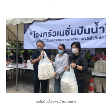
เนชั่นปันน้ำใจชาววังทองหลาง