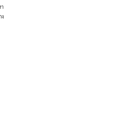
หา
าง