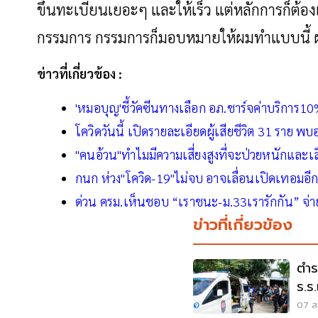
ขึ้นทะเบียนเยอะๆ และให้เร็ว แต่หลักการก็ต้อ
กรรมการ กรรมการก็มอบหมายให้ผมทำแบบนี้ 
ข่าวที่เกี่ยวข้อง :
'หมอบุญ'ชี้วัคซีนทางเลือก อภ.ชาร์จค่าบริการ10
โควิดวันนี้ เปิดรายละเอียดผู้เสียชีวิต 31 ราย พบ
"คนอ้วน"ทำไมมีความเสี่ยงสูงที่จะป่วยหนักและเสี
กนก ห่วง"โควิด-19"ไม่จบ อาจเลื่อนเปิดเทอมอี
ด่วน ครม.เห็นชอบ “เราชนะ-ม.33เรารักกัน” จ่า
ข่าวที่เกี่ยวข้อง
ตำร
ร.ร
07 ส.