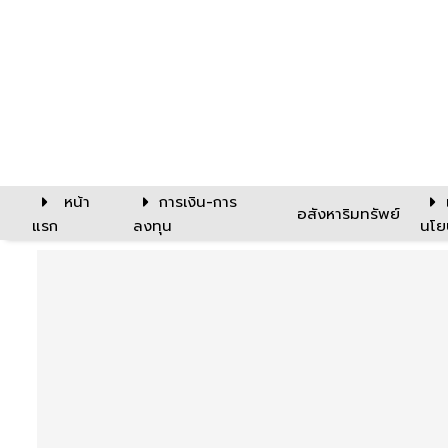
หน้า
การเงิน-การ
อสังหาริมทรัพย์
แรก
ลงทุน
นโย