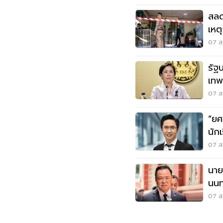
สลด
เหต
นนท
07 ส.
รัฐ
เทพ
ล้า
07 ส.
“ยศ
นัก
นนท
07 ส.
นาย
นนทบ
07 ส.