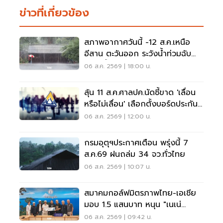
ข่าวที่เกี่ยวข้อง
สภาพอากาศวันนี้ -12 ส.ค.เหนือ
อีสาน ตะวันออก ระวังน้ำท่วมฉับ
พลัน น้ำป่าไหลหลาก
06 ส.ค. 2569 | 18:00 น.
ลุ้น 11 ส.ค.ศาลปค.นัดชี้ขาด 'เลื่อน
หรือไม่เลื่อน' เลือกตั้งบอร์ดประกัน
สังคม
06 ส.ค. 2569 | 12:00 น.
กรมอุตุฯประกาศเตือน พรุ่งนี้ 7
ส.ค.69 ฝนถล่ม 34 จว.ทั่วไทย
06 ส.ค. 2569 | 10:07 น.
สมาคมกอล์ฟมิตรภาพไทย-เอเชีย
มอบ 1.5 แสนบาท หนุน "เนเน่
รอยัล" ลุยเวทีที่สหรัฐ
06 ส.ค. 2569 | 09:42 น.