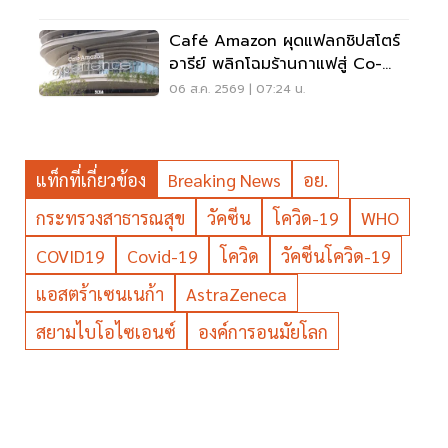
Café Amazon ผุดแฟลกชิปสโตร์
อารีย์ พลิกโฉมร้านกาแฟสู่ Co-
Working Space ครบวงจร
06 ส.ค. 2569 | 07:24 น.
แท็กที่เกี่ยวข้อง
Breaking News
อย.
กระทรวงสาธารณสุข
วัคซีน
โควิด-19
WHO
COVID19
Covid-19
โควิด
วัคซีนโควิด-19
แอสตร้าเซนเนก้า
AstraZeneca
สยามไบโอไซเอนซ์
องค์การอนมัยโลก