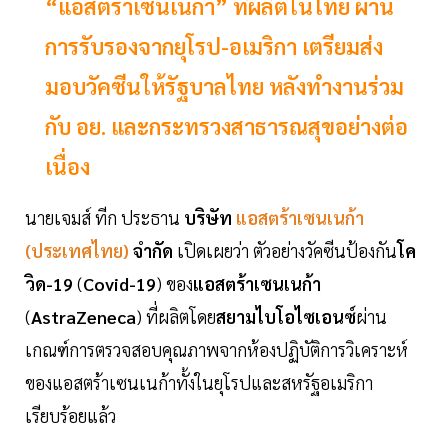
“แอสตร้าเซนเนก้า” ที่ผลิตในไทย ผ่าน
การรับรองจากยุโรป-อเมริกา เตรียมส่ง
มอบวัคซีนให้รัฐบาลไทย หลังทำงานร่วม
กับ อย. และกระทรวงสาธารณสุขอย่างต่อ
เนื่อง
นายเจมส์ ทีก ประธาน
บริษัท
แอสตร้าเซนเนก้า
(ประเทศไทย)
จำกัด
เปิดเผยว่า ตัวอย่างวัคซีนป้องกัน
โค
วิด-19
(
Covid-19
) ของ
แอสตร้าเซนเนก้า
(
AstraZeneca
) ที่ผลิตโดย
สยามไบโอไซเอนซ์
ผ่าน
เกณฑ์การตรวจสอบคุณภาพจากห้องปฏิบัติการวิเคราะห์
ของแอสตร้าเซนเนก้าทั้งในยุโรปและสหรัฐอเมริกา
เรียบร้อยแล้ว