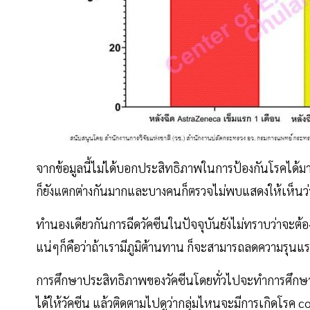
จากข้อมูลนี้ไม่ได้บอกประสิทธิภาพในการป้องกันโรคได้มากน
ก็ยังแตกต่างกันมากและบางคนก็ตรวจไม่พบแสดงให้เห็นว่า
ทำนองเดียวกันการฉีดวัคซีนในปัจจุบันยังไม่ทราบว่าจะต้องใ
แน่ๆก็คือว่าถ้าเรามีภูมิต้านทาน ก็จะสามารถลดความรุนแ
การศึกษาประสิทธิภาพของวัคซีนโดยทั่วไปจะทำการศึกษาเปรี
ได้ให้วัคซีน แล้วติดตามไปดูว่ากลุ่มไหนจะมีการเกิดโร