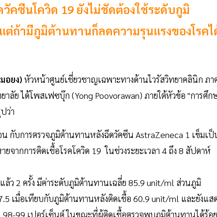
ัคซีนโควิด 19 ยังไม่ชัดต้องใช้ระดับภูมิ
 เเต่ถ้ามีภูมิต้านทานก็ลดความรุนแรงของโรคได
หมอยง)
หัวหน้าศูนย์เชี่ยวชาญเฉพาะทางด้านไวรัสวิทยาคลินิก ภา
าลัย ได้โพสเฟซบุ๊ก (Yong Poovorawan) ภายใต้หัวข้อ "การศึก
ุปว่า
ดือน กับการตรวจภูมิต้านทานหลังฉีดวัคซีน AstraZeneca 1 เข็มเป็
หายจากการติดเชื้อโรคโควิด 19 ในช่วงระยะเวลา 4 ถึง 8 สัปดาห์
้ว 2 ครั้ง มีค่าระดับภูมิต้านทานเฉลี่ย 85.9 unit/ml ส่วนภูมิ
7.5 เมื่อเทียบกับภูมิต้านทานหลังติดเชื้อ 60.9 unit/ml และยังแส
้ 98-99 เปอร์เซ็นต์ ในขณะที่ผู้ติดเชื้อตรวจพบภูมิต้านทานได้ร้อ