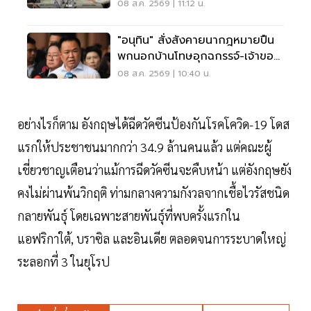
ไทม์ แก้รถติด
08 ส.ค. 2569 | 11:12 น.
"อนุทิน" สั่งสังคายนากฎหมายปืน
พกนอกบ้านโทษอุกฉกรรจ์-เจ้าของ
โดนหนัก
08 ส.ค. 2569 | 10:40 น.
อย่างไรก็ตาม อังกฤษได้ฉีดวัคซีนป้องกันโรคโควิด-19 โดส
แรกให้ประชาชนมากกว่า 34.9 ล้านคนแล้ว แต่คณะผู้
เชี่ยวชาญเตือนว่าแม้การฉีดวัคซีนจะคืบหน้า แต่อังกฤษยัง
คงไม่ผ่านพ้นวิกฤติ ท่ามกลางความกังวลจากเชื้อไวรัสชนิด
กลายพันธุ์ โดยเฉพาะสายพันธุ์ที่พบครั้งแรกใน
แอฟริกาใต้, บราซิล และอินเดีย ตลอดจนการระบาดใหญ่
ระลอกที่ 3 ในยุโรป