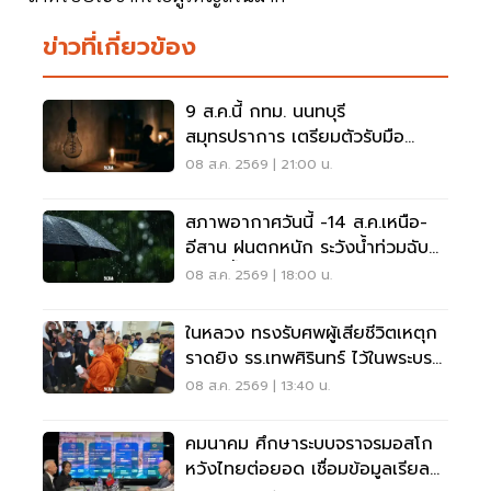
ข่าวที่เกี่ยวข้อง
9 ส.ค.นี้ กทม. นนทบุรี
สมุทรปราการ เตรียมตัวรับมือ
'ไฟฟ้าดับ' หลายจุด
08 ส.ค. 2569 | 21:00 น.
สภาพอากาศวันนี้ -14 ส.ค.เหนือ-
อีสาน ฝนตกหนัก ระวังน้ำท่วมฉับ
พลัน น้ำป่าไหลหลาก
08 ส.ค. 2569 | 18:00 น.
ในหลวง ทรงรับศพผู้เสียชีวิตเหตุก
ราดยิง รร.เทพศิรินทร์ ไว้ในพระบรม
ราชานุเคราะห์
08 ส.ค. 2569 | 13:40 น.
คมนาคม ศึกษาระบบจราจรมอสโก
หวังไทยต่อยอด เชื่อมข้อมูลเรียล