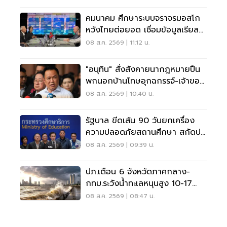
คมนาคม ศึกษาระบบจราจรมอสโก
หวังไทยต่อยอด เชื่อมข้อมูลเรียล
ไทม์ แก้รถติด
08 ส.ค. 2569 | 11:12 น.
"อนุทิน" สั่งสังคายนากฎหมายปืน
พกนอกบ้านโทษอุกฉกรรจ์-เจ้าของ
โดนหนัก
08 ส.ค. 2569 | 10:40 น.
รัฐบาล ขีดเส้น 90 วันยกเครื่อง
ความปลอดภัยสถานศึกษา สกัดปม
บูลลี่
08 ส.ค. 2569 | 09:39 น.
ปภ.เตือน 6 จังหวัดภาคกลาง-
กทม.ระวังน้ำทะเลหนุนสูง 10-17
ส.ค.69
08 ส.ค. 2569 | 08:47 น.