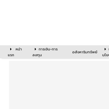
หน้า
การเงิน-การ
อสังหาริมทรัพย์
แรก
ลงทุน
นโย