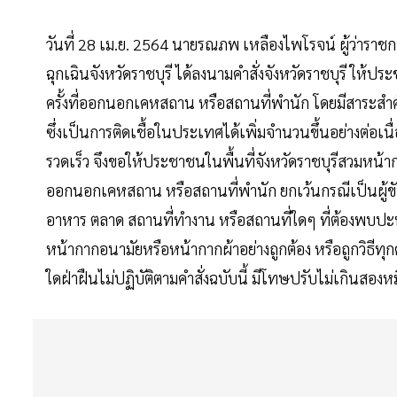
วันที่ 28 เม.ย. 2564 นายรณภพ เหลืองไพโรจน์ ผู้ว่ารา
ฉุกเฉินจังหวัดราชบุรี ได้ลงนามคำสั่งจังหวัดราชบุรี ให้
ครั้งที่ออกนอกเคหสถาน หรือสถานที่พำนัก โดยมีสาระสำคัญ
ซึ่งเป็นการติดเชื้อในประเทศได้เพิ่มจำนวนขึ้นอย่างต่อ
รวดเร็ว จึงขอให้ประชาชนในพื้นที่จังหวัดราชบุรีสวมหน้าก
ออกนอกเคหสถาน หรือสถานที่พำนัก ยกเว้นกรณีเป็นผู้ขับขี่
อาหาร ตลาด สถานที่ทำงาน หรือสถานที่ใดๆ ที่ต้องพบปะพ
หน้ากากอนามัยหรือหน้ากากผ้าอย่างถูกต้อง หรือถูกวิธีทุก
ใดฝ่าฝืนไม่ปฏิบัติตามคำสั่งฉบับนี้ มีโทษปรับไม่เกินสอง