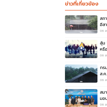
ข่าวที่เกี่ยวข้อง
สภา
อีส
พลั
06 ส.
ลุ้น
หรือ
สัง
06 ส.
กรม
ส.ค
06 ส.
สมา
มอบ
ลุยเ
06 ส.