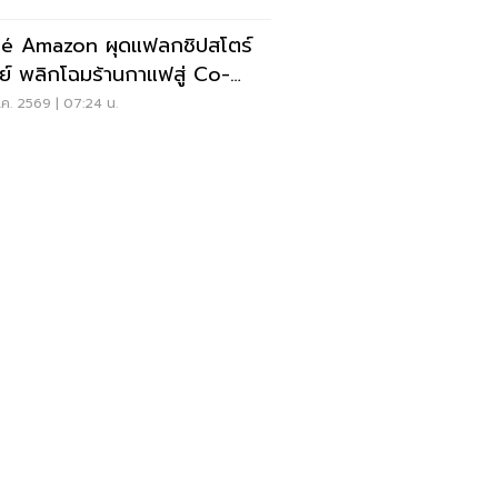
é Amazon ผุดแฟลกชิปสโตร์
ีย์ พลิกโฉมร้านกาแฟสู่ Co-
rking Space ครบวงจร
ค. 2569 | 07:24 น.