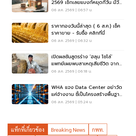
2569 เช็กเลยแบงก์หยุดกี่วัน มีวัน
หยุดยาวไหม
06 ส.ค. 2569 | 06:57 น.
ราคาทองวันนี้ล่าสุด ( 6 ส.ค.) เช็ค
ราคาขาย - รับซื้อ คลิกที่นี่
06 ส.ค. 2569 | 06:32 น.
เปิดผลชันสูตรร่าง ‘ฮลุน โซโล่’
แพทย์เผยพบสาเหตุเสียชีวิต จาก
ระบบหัวใจล้มเหลว
06 ส.ค. 2569 | 06:18 น.
WHA แจง Data Center อย่าวัด
แค่จ้างงาน ชี้เป็นโครงสร้างพื้นฐาน
เศรษฐกิจดิจิทัล
06 ส.ค. 2569 | 05:24 น.
แท็กที่เกี่ยวข้อง
Breaking News
กพท.