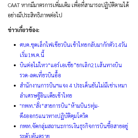
CAAT หากมีมาตรการเพิ่มเติม เพื่อที่สามารถปฏิบัติตามได้
อย่างมีประสิทธิภาพต่อไป
ข่าวเกี่ยวข้อง:
ศบค.ชุดเล็กไฟเขียวบินเข้าไทยกลับมากักตัว14วัน
เริ่ม1พ.ค.นี้
บินต่อไม่ไหว“แอร์เอเชีย”ยกเลิก21เส้นทางบิน
รวด-ลดเที่ยวบินอื้อ
สำนักงานการบินฯแจง 4 ประเด็นยันไม่มีเช่าเหมา
ลำเศรษฐีอินเดียเข้าไทย
"กพท."สั่ง“สายการบิน”ห้ามบิน5ทุ่ม-
ตี4ออก5แนวทางปฏิบัติคุมโควิด
กพท.จัดกลุ่มสถานะการเงินธุรกิจการบินชี้8สายอยู่
ระดับอันตราย