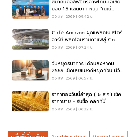
สมาคมกอล์ฟมิตรภาพไทย-เอเชีย
มอบ 1.5 แสนบาท หนุน "เนเน่
รอยัล" ลุยเวทีที่สหรัฐ
06 ส.ค. 2569 | 09:42 น.
Café Amazon ผุดแฟลกชิปสโตร์
อารีย์ พลิกโฉมร้านกาแฟสู่ Co-
Working Space ครบวงจร
06 ส.ค. 2569 | 07:24 น.
วันหยุดธนาคาร เดือนสิงหาคม
2569 เช็กเลยแบงก์หยุดกี่วัน มีวัน
หยุดยาวไหม
06 ส.ค. 2569 | 06:57 น.
ราคาทองวันนี้ล่าสุด ( 6 ส.ค.) เช็ค
ราคาขาย - รับซื้อ คลิกที่นี่
06 ส.ค. 2569 | 06:32 น.
แท็กที่เกี่ยวข้อง
Breaking News
Normal_news